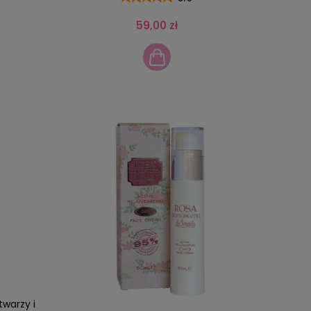
59,00 zł
twarzy i