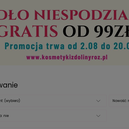
owanie
t: (wybierz)
Nowość: 
: nie