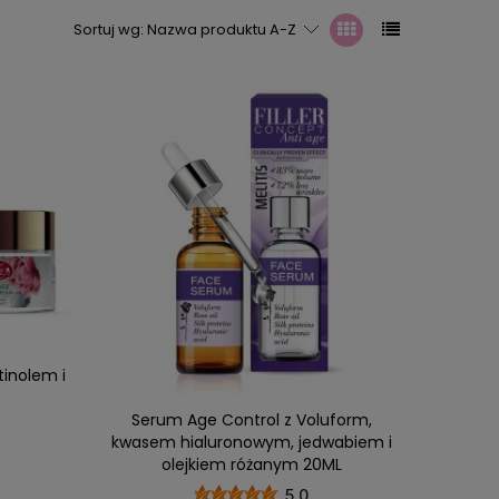
Sortuj wg:
Nazwa produktu A-Z
tinolem i
Serum Age Control z Voluform,
kwasem hialuronowym, jedwabiem i
olejkiem różanym 20ML
5.0