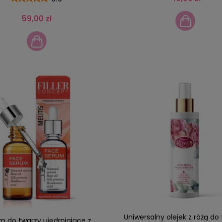
59,00 zł
Uniwersalny olejek z różą do 
m do twarzy ujędrniające z