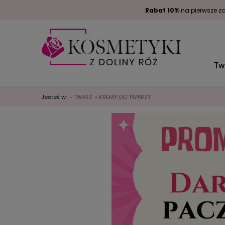
Rabat 10%
na pierwsze za
Tw
Jesteś w:
»
TWARZ
»
KREMY DO TWARZY