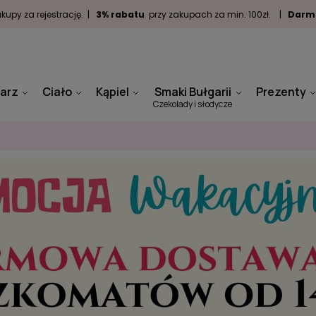
kupy za rejestrację. |
3% rabatu
przy zakupach za min. 100zł. |
Darm
arz
Ciało
Kąpiel
Smaki Bułgarii
Prezenty
Czekolady i słodycze