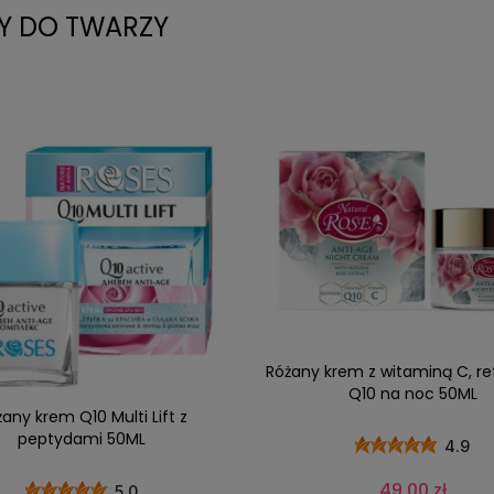
Y DO TWARZY
Różany krem z witaminą C, re
Q10 na noc 50ML
any krem Q10 Multi Lift z
peptydami 50ML
4.9
49,00 zł
5.0