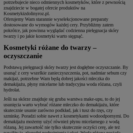
potrzebujecie nieco odmiennych kosmetyków, które z pewnością
znajdziecie w bogatej ofercie produktów na
Kosmetykizdolinyroz.pl.
Oferujemy Wam starannie wyselekcjonowane preparaty
dostosowane do wymogów każdej cery. Przybliżmy zatem
pokrótce, jak powinna wyglądać codzienna pielęgnacja skóry
twarzy i po jakie kosmetyki warto sięgnąć.
Kosmetyki różane do twarzy –
oczyszczanie
Podstawą pielęgnacji skóry twarzy jest dogłębne oczyszczanie. By
usunąć z cery wszelkie zanieczyszczenia, pot, nadmiar sebum czy
makijaż, potrzebne Wam będą dobrej jakości mleczka do
demakijażu, płyny micelarne lub tradycyjna woda różana, czyli
hydrolat.
Jeśli na skórze znajduje się gruba warstwa make-upu, to do jej
usunięcia warto wybrać różane mleczko do demakijażu, które
skutecznie usunie zarówno podkład, jak i tusz do rzęs, czy
szminkę. Poradzi sobie nawet z kosmetykami wodoodpornymi. Do
demakijażu możemy użyć również płynu micelarnego z wodą
różaną. Jej zawartość nie tylko skutecznie oczyści cerę, ale też
nawilży ją, złagodzi podrażnienia i ukoi. Woda różana posiada