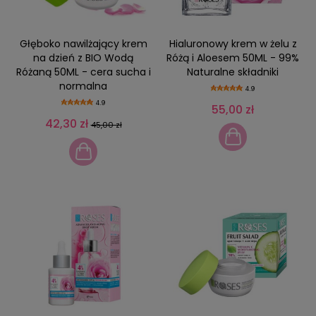
Głęboko nawilżający krem
Hialuronowy krem w żelu z
na dzień z BIO Wodą
Różą i Aloesem 50ML - 99%
Różaną 50ML - cera sucha i
Naturalne składniki
normalna
4.9
4.9
55,00 zł
42,30 zł
45,00 zł