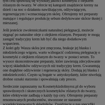
tym celu sprawdzą się wysokiej jakości kosmetyki z olejkiem
różanym do twarzy. W ofercie tej kategorii znajdziecie kremy na
dzień i na noc o działaniu nawilżającym, odżywiającym,
regenerującym i wzmacniającym skórę. Oferujemy też preparaty
matujące i regulujące produkcję sebum dedykowane skórze tłustej i
mieszanej.
Jeśli jesteście zwolenniczkami naturalnej pielęgnacji, możecie
sięgnąć po naturalne oleje z olejkiem różanym. Preparaty te mogą
zastąpić tradycyjny krem lub być dla niego dodatkowym
wsparciem.
Z kolei gdy Wasza skóra jest zmęczona, brakuje jej blasku i
młodzieńczego wigoru, warto wzbogacić codzienną pielęgnację o
kosmetyki z olejkiem różanym do twarzy w postaci serum. To
wysoce skoncentrowane preparaty, które zawierają zdecydowanie
więcej składników odżywczych niż tradycyjny krem. Gwarantują
one dogłębne odżywienie i regenerację skóry. Dodają jej blasku i
młodzieńczości. Często są bogate w antyoksydanty, które niwelują
drobne oznaki starzenia i spowalniają cały proces.
Serdecznie zapraszamy na Kosmetykizdolinyroz.pl do wyboru
sprawdzonych i skutecznych kosmetyków różanych do twarzy,
które efektywnie zadbają o każdy typ cery. Oferujemy preparaty
renomowanych producentów, stworzone ze starannie
wyselekcjonowanych składników. Znajdziecie u nas specyfiki