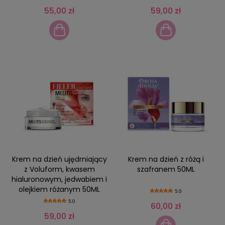
55,00 zł
59,00 zł
Krem na dzień ujędrniający
Krem na dzień z różą i
z Voluform, kwasem
szafranem 50ML
hialuronowym, jedwabiem i
olejkiem różanym 50ML
5.0
5.0
60,00 zł
59,00 zł