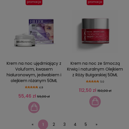
promocja
promocja
Krem na noc ujędrniający z
Krem na noc ze Smoczą
Voluform, kwasem
Krwią i naturalnym Olejkiem
hialuronowym, jedwabiem i
z Róży Bułgarskiej 50ML
olejkiem różanym 50ML
5.0
4.9
112,50 zł
150,00 zł
55,46 zł
59,00 zł
«
1
2
3
4
5
»