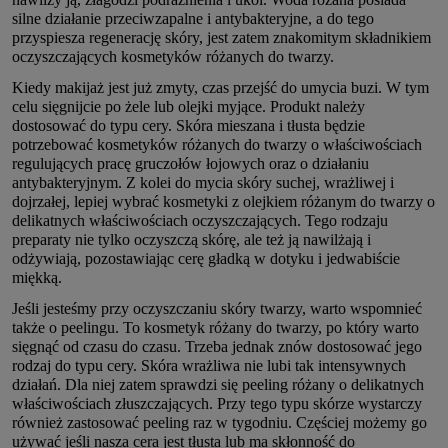
silne działanie przeciwzapalne i antybakteryjne, a do tego
przyspiesza regenerację skóry, jest zatem znakomitym składnikiem
oczyszczających kosmetyków różanych do twarzy.
Kiedy makijaż jest już zmyty, czas przejść do umycia buzi. W tym
celu sięgnijcie po żele lub olejki myjące. Produkt należy
dostosować do typu cery. Skóra mieszana i tłusta będzie
potrzebować kosmetyków różanych do twarzy o właściwościach
regulujących pracę gruczołów łojowych oraz o działaniu
antybakteryjnym. Z kolei do mycia skóry suchej, wrażliwej i
dojrzałej, lepiej wybrać kosmetyki z olejkiem różanym do twarzy o
delikatnych właściwościach oczyszczających. Tego rodzaju
preparaty nie tylko oczyszczą skórę, ale też ją nawilżają i
odżywiają, pozostawiając cerę gładką w dotyku i jedwabiście
miękką.
Jeśli jesteśmy przy oczyszczaniu skóry twarzy, warto wspomnieć
także o peelingu. To kosmetyk różany do twarzy, po który warto
sięgnąć od czasu do czasu. Trzeba jednak znów dostosować jego
rodzaj do typu cery. Skóra wrażliwa nie lubi tak intensywnych
działań. Dla niej zatem sprawdzi się peeling różany o delikatnych
właściwościach złuszczających. Przy tego typu skórze wystarczy
również zastosować peeling raz w tygodniu. Częściej możemy go
używać jeśli nasza cera jest tłusta lub ma skłonność do