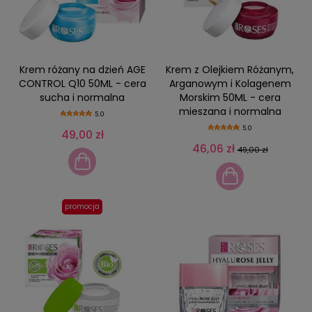
Krem różany na dzień AGE
Krem z Olejkiem Różanym,
CONTROL Q10 50ML - cera
Arganowym i Kolagenem
sucha i normalna
Morskim 50ML - cera
mieszana i normalna
5.0
5.0
49,00 zł
46,06 zł
49,00 zł
promocja