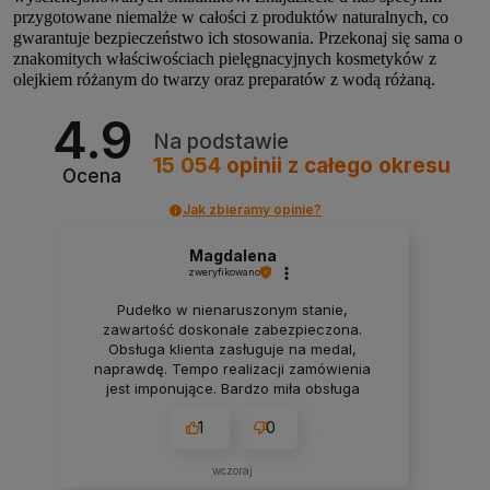
przygotowane niemalże w całości z produktów naturalnych, co
gwarantuje bezpieczeństwo ich stosowania. Przekonaj się sama o
znakomitych właściwościach pielęgnacyjnych kosmetyków z
olejkiem różanym do twarzy oraz preparatów z wodą różaną.
4.9
Na podstawie
15 054
opinii
z całego okresu
Ocena
Jak zbieramy opinie?
Magdalena
zweryfikowano
Pudełko w nienaruszonym stanie,
zawartość doskonale zabezpieczona.
Obsługa klienta zasługuje na medal,
naprawdę. Tempo realizacji zamówienia
jest imponujące. Bardzo miła obsługa
klienta, towar pierwsza klasa, dostarczony
1
0
w ekspresowym czasie.
wczoraj