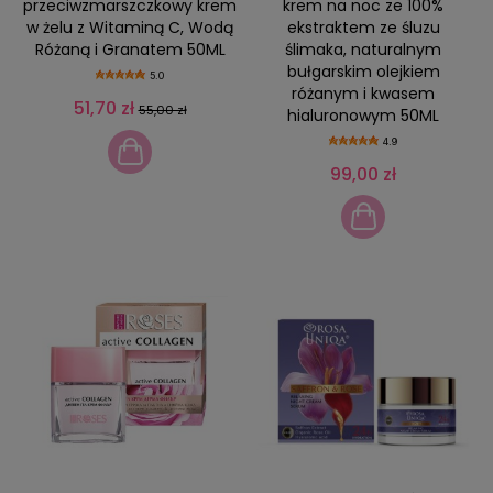
przeciwzmarszczkowy krem
krem na noc ze 100%
w żelu z Witaminą C, Wodą
ekstraktem ze śluzu
Różaną i Granatem 50ML
ślimaka, naturalnym
bułgarskim olejkiem
5.0
różanym i kwasem
51,70 zł
55,00 zł
hialuronowym 50ML
4.9
99,00 zł