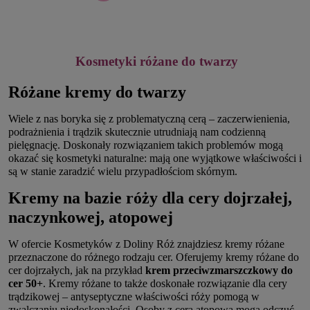
Kosmetyki różane do twarzy
Różane kremy do twarzy
Wiele z nas boryka się z problematyczną cerą – zaczerwienienia,
podrażnienia i trądzik skutecznie utrudniają nam codzienną
pielęgnację. Doskonały rozwiązaniem takich problemów mogą
okazać się kosmetyki naturalne: mają one wyjątkowe właściwości i
są w stanie zaradzić wielu przypadłościom skórnym.
Kremy na bazie róży dla cery dojrzałej,
naczynkowej, atopowej
W ofercie Kosmetyków z Doliny Róż znajdziesz kremy różane
przeznaczone do różnego rodzaju cer. Oferujemy kremy różane do
cer dojrzałych, jak na przykład
krem przeciwzmarszczkowy do
cer 50+
. Kremy różane to także doskonałe rozwiązanie dla cery
trądzikowej – antyseptyczne właściwości róży pomogą w
zwalczaniu niedoskonałości. Osoby z cerą atopową mogą odczuć