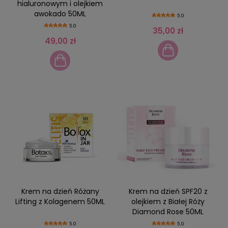
hialuronowym i olejkiem
awokado 50ML
5.0
5.0
35,00 zł
49,00 zł
Krem na dzień Różany
Krem na dzień SPF20 z
Lifting z Kolagenem 50ML
olejkiem z Białej Róży
Diamond Rose 50ML
5.0
5.0