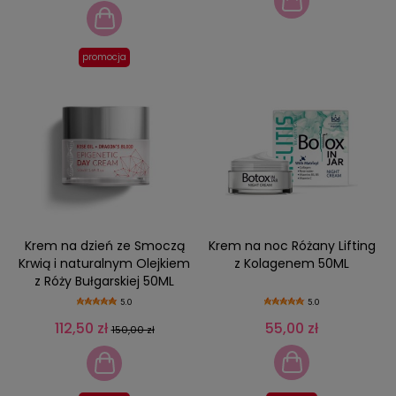
promocja
Krem na dzień ze Smoczą
Krem na noc Różany Lifting
Krwią i naturalnym Olejkiem
z Kolagenem 50ML
z Róży Bułgarskiej 50ML
5.0
5.0
112,50 zł
55,00 zł
150,00 zł