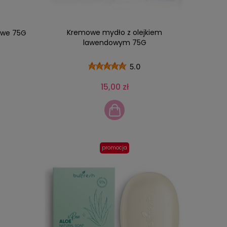
Kremowe mydło z olejkiem
owe 75G
lawendowym 75G
5.0
15,00 zł
promocja