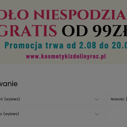
owanie
t: (wybierz)
Nowość: 
: (wybierz)