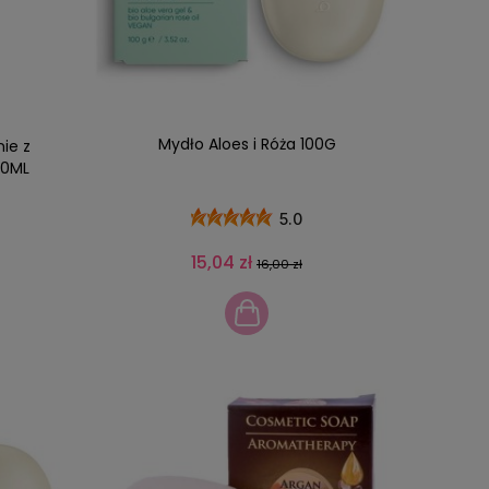
Mydło Aloes i Róża 100G
ie z
00ML
5.0
15,04 zł
16,00 zł