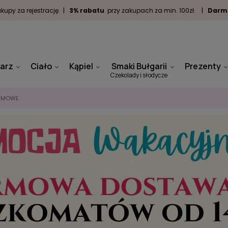
kupy za rejestrację. |
3% rabatu
przy zakupach za min. 100zł. |
Darm
arz
Ciało
Kąpiel
Smaki Bułgarii
Prezenty
Czekolady i słodycze
REMOWE