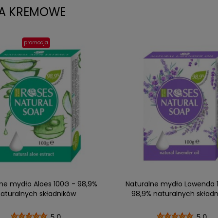
A KREMOWE
promocja
ne mydło Aloes 100G - 98,9%
Naturalne mydło Lawenda 
aturalnych składników
98,9% naturalnych skład
5.0
5.0