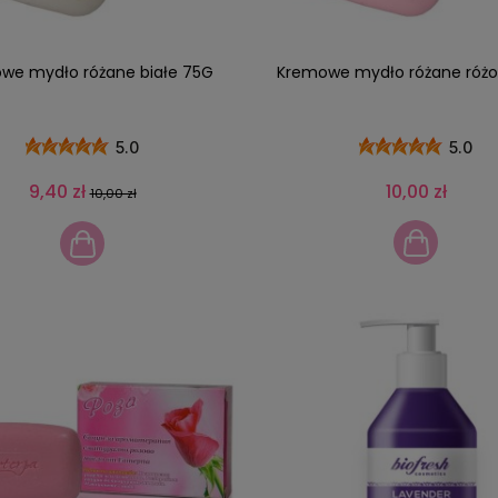
we mydło różane białe 75G
Kremowe mydło różane róż
5.0
5.0
9,40 zł
10,00 zł
10,00 zł