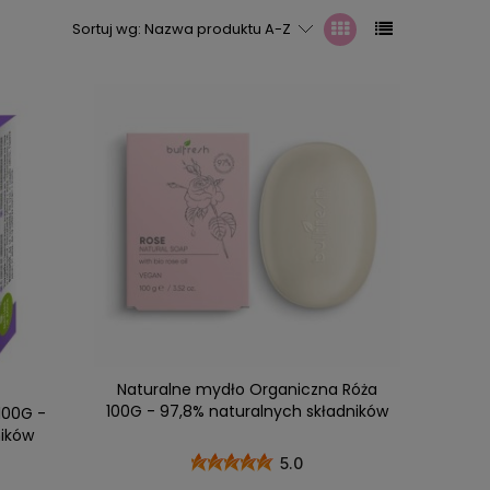
Sortuj wg:
Nazwa produktu A-Z
Naturalne mydło Organiczna Róża
100G - 97,8% naturalnych składników
100G -
ników
5.0