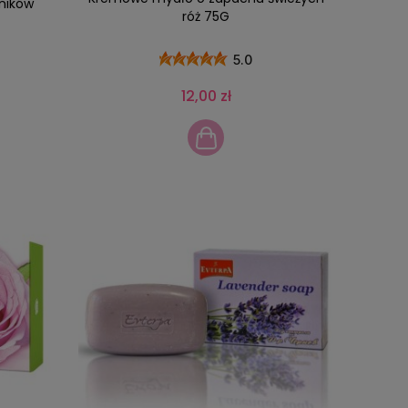
ników
róż 75G
5.0
12,00 zł