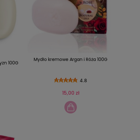
Mydło kremowe Argan i Róża 100G
yzn 100G
4.8
15,00 zł