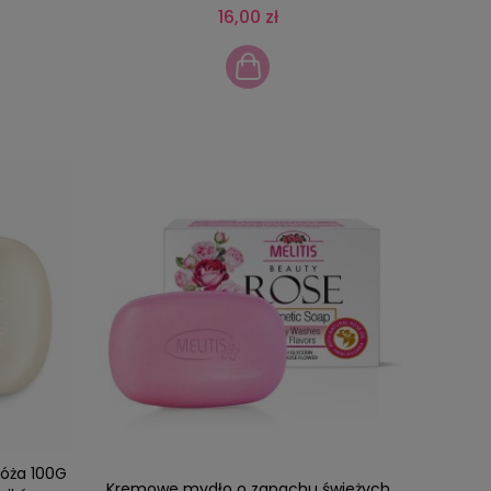
16,00 zł
Róża 100G
Kremowe mydło o zapachu świeżych