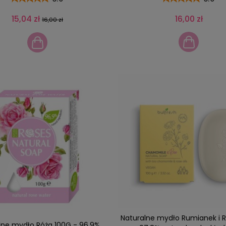
15,04 zł
16,00 zł
16,00 zł
Naturalne mydło Rumianek i 
lne mydło Róża 100G - 96,9%