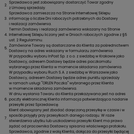
Sprzedawca jest zobowiązany dostarczyć Towar zgodny
2.
z Umową sprzedaży.
Sprzedawca zamieszcza na Stronie Internetowej Sklepu
3.
informację o liczbie Dni roboczych potrzebnych do Dostawy
i realizacji zamówienia.
Termin Dostawy i realizacji zamówienia wskazany na Stronie
4.
Internetowej Sklepu liczony jest w Dniach roboczych zgodnie z §5
ust. 2 Regulaminu.
Zamówione Towary są dostarczane do Klienta za pośrednictwem
5.
Dostawcy na adres wskazany w formularzu zamówienia.
W przypadku wyboru InPost Sp. z o.o. z siedzibą w Krakowie jako
Dostawcy, adresem Dostawy będzie adres paczkomatu
wybranego przez Klienta w momencie składania zamówienia.
W przypadku wyboru Ruch S.A. z siedzibą w Warszawie jako
Dostawcy, adresem Dostawy będzie adres punktu sprzedaży
w ramach usługi "ORLEN Paczka" wybranego przez Klienta
w momencie składania zamówienia.
W dniu wysłania Towaru do Klienta przekazywana jest na adres
6.
poczty elektronicznej Klienta informacja potwierdzająca nadanie
przesyłki przez Sprzedawcę.
Klient obowiązany jest zbadać doręczoną przesyłkę w czasie i w
sposób przyjęty przy przesyłkach danego rodzaju. W razie
7.
stwierdzenia ubytku lub uszkodzenia przesyłki Klient ma prawo
żądać od pracownika Dostawcy spisania właściwego protokołu.
Sprzedawca, zgodnie z wolą Klienta, dołącza do przesyłki będącej