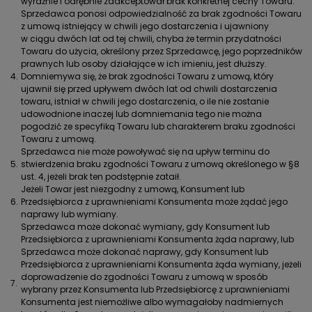
wyraźnie i odrębnie zaakceptował brak konkretnej cechy Towaru.
Sprzedawca ponosi odpowiedzialność za brak zgodności Towaru
z umową istniejący w chwili jego dostarczenia i ujawniony
w ciągu dwóch lat od tej chwili, chyba że termin przydatności
Towaru do użycia, określony przez Sprzedawcę, jego poprzedników
prawnych lub osoby działające w ich imieniu, jest dłuższy.
4.
Domniemywa się, że brak zgodności Towaru z umową, który
ujawnił się przed upływem dwóch lat od chwili dostarczenia
towaru, istniał w chwili jego dostarczenia, o ile nie zostanie
udowodnione inaczej lub domniemania tego nie można
pogodzić ze specyfiką Towaru lub charakterem braku zgodności
Towaru z umową.
Sprzedawca nie może powoływać się na upływ terminu do
5.
stwierdzenia braku zgodności Towaru z umową określonego w §8
ust. 4, jeżeli brak ten podstępnie zataił.
Jeżeli Towar jest niezgodny z umową, Konsument lub
6.
Przedsiębiorca z uprawnieniami Konsumenta może żądać jego
naprawy lub wymiany.
Sprzedawca może dokonać wymiany, gdy Konsument lub
Przedsiębiorca z uprawnieniami Konsumenta żąda naprawy, lub
Sprzedawca może dokonać naprawy, gdy Konsument lub
Przedsiębiorca z uprawnieniami Konsumenta żąda wymiany, jeżeli
doprowadzenie do zgodności Towaru z umową w sposób
7.
wybrany przez Konsumenta lub Przedsiębiorcę z uprawnieniami
Konsumenta jest niemożliwe albo wymagałoby nadmiernych