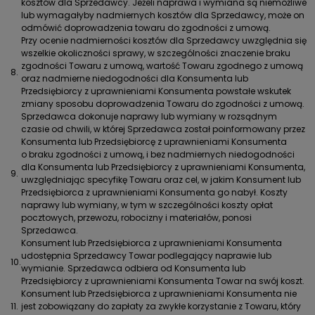
kosztów dla Sprzedawcy. Jeżeli naprawa i wymiana są niemożliwe
lub wymagałyby nadmiernych kosztów dla Sprzedawcy, może on
odmówić doprowadzenia towaru do zgodności z umową.
Przy ocenie nadmierności kosztów dla Sprzedawcy uwzględnia się
wszelkie okoliczności sprawy, w szczególności znaczenie braku
zgodności Towaru z umową, wartość Towaru zgodnego z umową
8.
oraz nadmierne niedogodności dla Konsumenta lub
Przedsiębiorcy z uprawnieniami Konsumenta powstałe wskutek
zmiany sposobu doprowadzenia Towaru do zgodności z umową.
Sprzedawca dokonuje naprawy lub wymiany w rozsądnym
czasie od chwili, w której Sprzedawca został poinformowany przez
Konsumenta lub Przedsiębiorcę z uprawnieniami Konsumenta
o braku zgodności z umową, i bez nadmiernych niedogodności
dla Konsumenta lub Przedsiębiorcy z uprawnieniami Konsumenta,
9.
uwzględniając specyfikę Towaru oraz cel, w jakim Konsument lub
Przedsiębiorca z uprawnieniami Konsumenta go nabył. Koszty
naprawy lub wymiany, w tym w szczególności koszty opłat
pocztowych, przewozu, robocizny i materiałów, ponosi
Sprzedawca.
Konsument lub Przedsiębiorca z uprawnieniami Konsumenta
udostępnia Sprzedawcy Towar podlegający naprawie lub
10.
wymianie. Sprzedawca odbiera od Konsumenta lub
Przedsiębiorcy z uprawnieniami Konsumenta Towar na swój koszt.
Konsument lub Przedsiębiorca z uprawnieniami Konsumenta nie
11.
jest zobowiązany do zapłaty za zwykłe korzystanie z Towaru, który