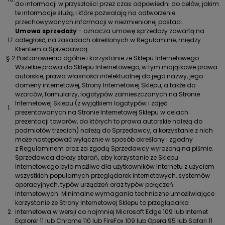
do informacji w przyszłości przez czas odpowiedni do celów, jakim
te informacje służą, i które pozwalają na odtworzenie
przechowywanych informacji w niezmienionej postaci.
Umowa sprzedaży
- oznacza umowę sprzedaży zawartą na
17.
odległość, na zasadach określonych w Regulaminie, między
Klientem a Sprzedawcą.
§ 2 Postanowienia ogólne i korzystanie ze Sklepu Internetowego
Wszelkie prawa do Sklepu Internetowego, w tym majątkowe prawa
autorskie, prawa własności intelektualnej do jego nazwy, jego
domeny internetowej, Strony Internetowej Sklepu, a także do
wzorców, formularzy, logotypów zamieszczanych na Stronie
Internetowej Sklepu (z wyjątkiem logotypów i zdjęć
1.
prezentowanych na Stronie Internetowej Sklepu w celach
prezentacji towarów, do których to prawa autorskie należą do
podmiotów trzecich) należą do Sprzedawcy, a korzystanie z nich
może następować wyłącznie w sposób określony i zgodny
z Regulaminem oraz za zgodą Sprzedawcy wyrażoną na piśmie.
Sprzedawca dołoży starań, aby korzystanie ze Sklepu
Internetowego było możliwe dla użytkowników Internetu z użyciem
wszystkich popularnych przeglądarek internetowych, systemów
operacyjnych, typów urządzeń oraz typów połączeń
internetowych. Minimalne wymagania techniczne umożliwiające
korzystanie ze Strony Internetowej Sklepu to przeglądarka
2.
internetowa w wersji co najmniej Microsoft Edge 109 lub Internet
Explorer 11 lub Chrome 110 lub FireFox 109 lub Opera 95 lub Safari 11