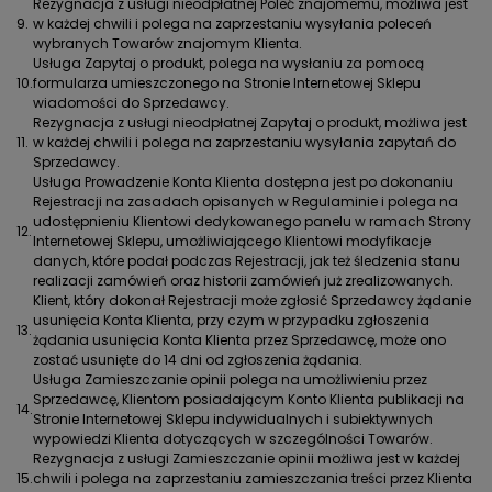
Rezygnacja z usługi nieodpłatnej Poleć znajomemu, możliwa jest
9.
w każdej chwili i polega na zaprzestaniu wysyłania poleceń
wybranych Towarów znajomym Klienta.
Usługa Zapytaj o produkt, polega na wysłaniu za pomocą
10.
formularza umieszczonego na Stronie Internetowej Sklepu
wiadomości do Sprzedawcy.
Rezygnacja z usługi nieodpłatnej Zapytaj o produkt, możliwa jest
11.
w każdej chwili i polega na zaprzestaniu wysyłania zapytań do
Sprzedawcy.
Usługa Prowadzenie Konta Klienta dostępna jest po dokonaniu
Rejestracji na zasadach opisanych w Regulaminie i polega na
udostępnieniu Klientowi dedykowanego panelu w ramach Strony
12.
Internetowej Sklepu, umożliwiającego Klientowi modyfikacje
danych, które podał podczas Rejestracji, jak też śledzenia stanu
realizacji zamówień oraz historii zamówień już zrealizowanych.
Klient, który dokonał Rejestracji może zgłosić Sprzedawcy żądanie
usunięcia Konta Klienta, przy czym w przypadku zgłoszenia
13.
żądania usunięcia Konta Klienta przez Sprzedawcę, może ono
zostać usunięte do 14 dni od zgłoszenia żądania.
Usługa Zamieszczanie opinii polega na umożliwieniu przez
Sprzedawcę, Klientom posiadającym Konto Klienta publikacji na
14.
Stronie Internetowej Sklepu indywidualnych i subiektywnych
wypowiedzi Klienta dotyczących w szczególności Towarów.
Rezygnacja z usługi Zamieszczanie opinii możliwa jest w każdej
15.
chwili i polega na zaprzestaniu zamieszczania treści przez Klienta