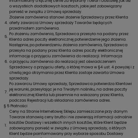
informowany o łącznej cenie za wybrany Towar i Dostawę, jak też
o wszystkich dodatkowych kosztach, jakie jest zobowiązany
ponieść w związku z Umową sprzedaży.
Złożenie zamówienia stanowi złożenie Sprzedawcy przez Klienta
4.
oferty zawarcia Umowy sprzedaży Towarów będących
przedmiotem zamówienia.
Po złożeniu zamówienia, Sprzedawca przesyła na podany przez
5.
Klienta adres poczty elektronicznej potwierdzenie jego złożenia.
Następnie, po potwierdzeniu złożenia zamówienia, Sprzedawca
przesyła na podany przez Klienta adres poczty elektronicznej
informację o przyjęciu zamówienia do realizacji. Informacja
6.
o przyjęciu zamówienia do realizacji jest oświadczeniem
Sprzedawcy o przyjęciu oferty, o której mowa w §4 ust. 4 powyżej i z
chwilą jego otrzymania przez Klienta zostaje zawarta Umowa
sprzedaży.
Po zawarciu Umowy sprzedaży, Sprzedawca potwierdza Klientowi
jej warunki, przesyłając je na Trwałym nośniku, na adres poczty
7.
elektronicznej Klienta lub pisemnie na wskazany przez Klienta,
podczas Rejestracji lub składania zamówienia adres.
§ 5 Płatności
Ceny na Stronie Internetowej Sklepu zamieszczone przy danym
Towarze stanowią ceny brutto i nie zawierają informacji odnośnie
kosztów Dostawy i wszelkich innych kosztów, które Klient będzie
1.
zobowiązany ponieść w związku z Umową sprzedaży, o których
Klient będzie poinformowany przy wyborze sposobu Dostawy