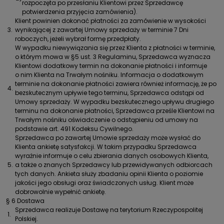
rozpoczęta po przesłaniu Klientowi przez Sprzedawcę
potwierdzenia przyjęcia zamówienia).
Klient powinien dokonać płatności za zamówienie w wysokości
3.
wynikającej z zawartej Umowy sprzedaży w terminie 7 Dni
roboczych, jeżeli wybrał formę przedpłaty.
W wypadku niewywiązania się przez Klienta z płatności w terminie,
o którym mowa w §5 ust. 3 Regulaminu, Sprzedawca wyznacza
Klientowi dodatkowy termin na dokonanie płatności i informuje
o nim Klienta na Trwałym nośniku. Informacja o dodatkowym
terminie na dokonanie płatności zawiera również informację, że po
4.
bezskutecznym upływie tego terminu, Sprzedawca odstąpi od
Umowy sprzedaży. W wypadku bezskutecznego upływu drugiego
terminu na dokonanie płatności, Sprzedawca prześle Klientowi na
Trwałym nośniku oświadczenie o odstąpieniu od umowy na
podstawie art. 491 Kodeksu Cywilnego.
Sprzedawca po zawartej Umowie sprzedaży może wysłać do
Klienta ankietę satysfakcji. W takim przypadku Sprzedawca
wyraźnie informuje o celu zbierania danych osobowych Klienta,
5.
a także o znanych Sprzedawcy lub przewidywanych odbiorcach
tych danych. Ankieta służy zbadaniu opinii Klienta o poziomie
jakości jego obsługi oraz świadczonych usług. Klient może
dobrowolnie wypełnić ankietę.
§ 6 Dostawa
Sprzedawca realizuje Dostawę na terytorium Rzeczypospolitej
1.
Polskiej.