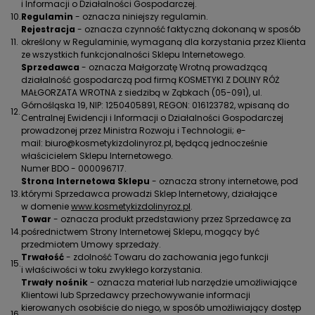
i Informacji o Działalności Gospodarczej.
10.
Regulamin
- oznacza niniejszy regulamin.
Rejestracja
- oznacza czynność faktyczną dokonaną w sposób
11.
określony w Regulaminie, wymaganą dla korzystania przez Klienta
ze wszystkich funkcjonalności Sklepu Internetowego.
Sprzedawca
- oznacza Małgorzatę Wrotną prowadzącą
działalność gospodarczą pod firmą KOSMETYKI Z DOLINY RÓŻ
MAŁGORZATA WROTNA z siedzibą w Ząbkach (05-091), ul.
Górnośląska 19, NIP: 1250405891, REGON: 016123782, wpisaną do
12.
Centralnej Ewidencji i Informacji o Działalności Gospodarczej
prowadzonej przez Ministra Rozwoju i Technologii; e-
mail: biuro@kosmetykizdolinyroz.pl, będącą jednocześnie
właścicielem Sklepu Internetowego.
Numer BDO - 000096717.
Strona Internetowa Sklepu
- oznacza strony internetowe, pod
13.
którymi Sprzedawca prowadzi Sklep Internetowy, działające
w domenie
www.kosmetykizdolinyroz.pl
.
Towar
- oznacza produkt przedstawiony przez Sprzedawcę za
14.
pośrednictwem Strony Internetowej Sklepu, mogący być
przedmiotem Umowy sprzedaży.
Trwałość
- zdolność Towaru do zachowania jego funkcji
15.
i właściwości w toku zwykłego korzystania.
Trwały nośnik
- oznacza materiał lub narzędzie umożliwiające
Klientowi lub Sprzedawcy przechowywanie informacji
kierowanych osobiście do niego, w sposób umożliwiający dostęp
16.