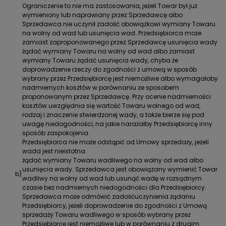
Ograniczenie to nie ma zastosowania, jeżeli Towar był już
wymieniony lub naprawiany przez Sprzedawcę albo
Sprzedawca nie uczynił zadość obowiązkowi wymiany Towaru
na wolny od wad lub usunięcia wad. Przedsiębiorca może
zamiast zaproponowanego przez Sprzedawcę usunięcia wady
żądać wymiany Towaru na wolny od wad albo zamiast
wymiany Towaru żądać usunięcia wady, chyba że
doprowadzenie rzeczy do zgodności z umową w sposób
wybrany przez Przedsiębiorcę jest niemożliwe albo wymagałoby
nadmiernych kosztów w porównaniu ze sposobem
proponowanym przez Sprzedawcę. Przy ocenie nadmierności
kosztów uwzględnia się wartość Towaru wolnego od wad,
rodzaj i znaczenie stwierdzonej wady, a także bierze się pod
uwagę niedogodności, na jakie narażałby Przedsiębiorcę inny
sposób zaspokojenia.
Przedsiębiorca nie może odstąpić od Umowy sprzedaży, jeżeli
wada jest nieistotna.
żądać wymiany Towaru wadliwego na wolny od wad albo
usunięcia wady. Sprzedawca jest obowiązany wymienić Towar
b)
wadliwy na wolny od wad lub usunąć wadę w rozsądnym
czasie bez nadmiernych niedogodności dla Przedsiębiorcy.
Sprzedawca może odmówić zadośćuczynienia żądaniu
Przedsiębiorcy, jeżeli doprowadzenie do zgodności z Umową
sprzedaży Towaru wadliwego w sposób wybrany przez
Przedsiębiorcę jest niemożliwe lub w porównaniu z drugim