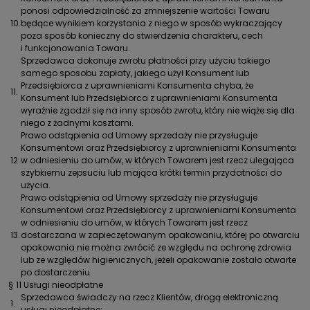
ponosi odpowiedzialność za zmniejszenie wartości Towaru
10.
będące wynikiem korzystania z niego w sposób wykraczający
poza sposób konieczny do stwierdzenia charakteru, cech
i funkcjonowania Towaru.
Sprzedawca dokonuje zwrotu płatności przy użyciu takiego
samego sposobu zapłaty, jakiego użył Konsument lub
Przedsiębiorca z uprawnieniami Konsumenta chyba, że
11.
Konsument lub Przedsiębiorca z uprawnieniami Konsumenta
wyraźnie zgodził się na inny sposób zwrotu, który nie wiąże się dla
niego z żadnymi kosztami.
Prawo odstąpienia od Umowy sprzedaży nie przysługuje
Konsumentowi oraz Przedsiębiorcy z uprawnieniami Konsumenta
12.
w odniesieniu do umów, w których Towarem jest rzecz ulegająca
szybkiemu zepsuciu lub mająca krótki termin przydatności do
użycia.
Prawo odstąpienia od Umowy sprzedaży nie przysługuje
Konsumentowi oraz Przedsiębiorcy z uprawnieniami Konsumenta
w odniesieniu do umów, w których Towarem jest rzecz
13.
dostarczana w zapieczętowanym opakowaniu, której po otwarciu
opakowania nie można zwrócić ze względu na ochronę zdrowia
lub ze względów higienicznych, jeżeli opakowanie zostało otwarte
po dostarczeniu.
§ 11 Usługi nieodpłatne
Sprzedawca świadczy na rzecz Klientów, drogą elektroniczną
1.
usługi nieodpłatne: