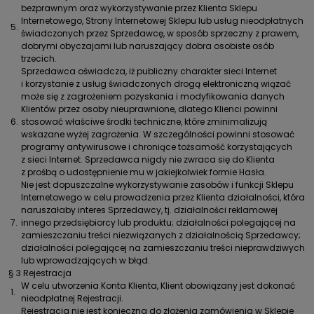
bezprawnym oraz wykorzystywanie przez Klienta Sklepu
Internetowego, Strony Internetowej Sklepu lub usług nieodpłatnych
5.
świadczonych przez Sprzedawcę, w sposób sprzeczny z prawem,
dobrymi obyczajami lub naruszający dobra osobiste osób
trzecich.
Sprzedawca oświadcza, iż publiczny charakter sieci Internet
i korzystanie z usług świadczonych drogą elektroniczną wiązać
może się z zagrożeniem pozyskania i modyfikowania danych
Klientów przez osoby nieuprawnione, dlatego Klienci powinni
6.
stosować właściwe środki techniczne, które zminimalizują
wskazane wyżej zagrożenia. W szczególności powinni stosować
programy antywirusowe i chroniące tożsamość korzystających
z sieci Internet. Sprzedawca nigdy nie zwraca się do Klienta
z prośbą o udostępnienie mu w jakiejkolwiek formie Hasła.
Nie jest dopuszczalne wykorzystywanie zasobów i funkcji Sklepu
Internetowego w celu prowadzenia przez Klienta działalności, która
naruszałaby interes Sprzedawcy, tj. działalności reklamowej
7.
innego przedsiębiorcy lub produktu; działalności polegającej na
zamieszczaniu treści niezwiązanych z działalnością Sprzedawcy;
działalności polegającej na zamieszczaniu treści nieprawdziwych
lub wprowadzających w błąd.
§ 3 Rejestracja
W celu utworzenia Konta Klienta, Klient obowiązany jest dokonać
1.
nieodpłatnej Rejestracji.
Rejestracja nie jest konieczna do złożenia zamówienia w Sklepie