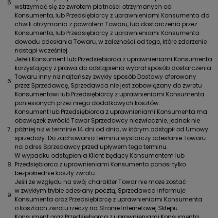
5.
wstrzymać się ze zwrotem płatności otrzymanych od
Konsumenta, lub Przedsiębiorcy z uprawnieniami Konsumenta do
chwili otrzymania z powrotem Towaru, lub dostarczenia przez
Konsumenta, lub Przedsiębiorcy z uprawnieniami Konsumenta
dowodu odesłania Towaru, w zależności od tego, które zdarzenie
nastąpi wcześniej.
Jeżeli Konsument lub Przedsiębiorca z uprawnieniami Konsumenta
korzystający z prawa do odstąpienia wybrał sposób dostarczenia
Towaru inny niż najtańszy zwykły sposób Dostawy oferowany
6.
przez Sprzedawcę, Sprzedawca nie jest zobowiązany do zwrotu
Konsumentowi lub Przedsiębiorcy z uprawnieniami Konsumenta
poniesionych przez niego dodatkowych kosztów.
Konsument lub Przedsiębiorca z uprawnieniami Konsumenta ma
obowiązek zwrócić Towar Sprzedawcy niezwłocznie, jednak nie
7.
później niż w terminie 14 dni od dnia, w którym odstąpił od Umowy
sprzedaży. Do zachowania terminu wystarczy odesłanie Towaru
na adres Sprzedawcy przed upływem tego terminu.
W wypadku odstąpienia Klient będący Konsumentem lub
8.
Przedsiębiorca z uprawnieniami Konsumenta ponosi tylko
bezpośrednie koszty zwrotu.
Jeśli ze względu na swój charakter Towar nie może zostać
w zwykłym trybie odesłany pocztą, Sprzedawca informuje
9.
Konsumenta oraz Przedsiębiorcę z uprawnieniami Konsumenta
o kosztach zwrotu rzeczy na Stronie Internetowej Sklepu.
Konsument oraz Przedsiębiorca z uprawnieniami Konsumenta