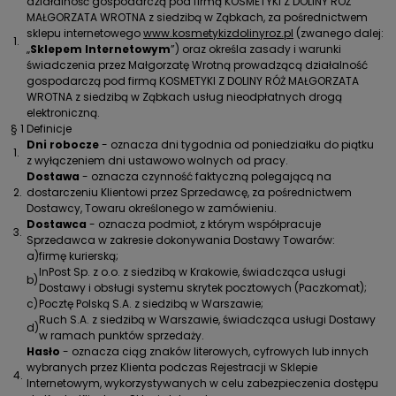
działalność gospodarczą pod firmą KOSMETYKI Z DOLINY RÓŻ
MAŁGORZATA WROTNA z siedzibą w Ząbkach, za pośrednictwem
sklepu internetowego
www.kosmetykizdolinyroz.pl
(zwanego dalej:
1.
„
Sklepem Internetowym
”) oraz określa zasady i warunki
świadczenia przez Małgorzatę Wrotną prowadzącą działalność
gospodarczą pod firmą KOSMETYKI Z DOLINY RÓŻ MAŁGORZATA
WROTNA z siedzibą w Ząbkach usług nieodpłatnych drogą
elektroniczną.
§ 1 Definicje
Dni robocze
- oznacza dni tygodnia od poniedziałku do piątku
1.
z wyłączeniem dni ustawowo wolnych od pracy.
Dostawa
- oznacza czynność faktyczną polegającą na
2.
dostarczeniu Klientowi przez Sprzedawcę, za pośrednictwem
Dostawcy, Towaru określonego w zamówieniu.
Dostawca
- oznacza podmiot, z którym współpracuje
3.
Sprzedawca w zakresie dokonywania Dostawy Towarów:
a)
firmę kurierską;
InPost Sp. z o.o. z siedzibą w Krakowie, świadcząca usługi
b)
Dostawy i obsługi systemu skrytek pocztowych (Paczkomat);
c)
Pocztę Polską S.A. z siedzibą w Warszawie;
Ruch S.A. z siedzibą w Warszawie, świadcząca usługi Dostawy
d)
w ramach punktów sprzedaży.
Hasło
- oznacza ciąg znaków literowych, cyfrowych lub innych
wybranych przez Klienta podczas Rejestracji w Sklepie
4.
Internetowym, wykorzystywanych w celu zabezpieczenia dostępu