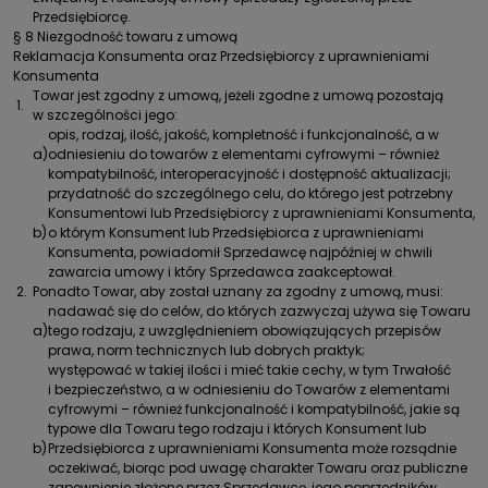
Przedsiębiorcę.
§ 8 Niezgodność towaru z umową
Reklamacja Konsumenta oraz Przedsiębiorcy z uprawnieniami
Konsumenta
Towar jest zgodny z umową, jeżeli zgodne z umową pozostają
1.
w szczególności jego:
opis, rodzaj, ilość, jakość, kompletność i funkcjonalność, a w
a)
odniesieniu do towarów z elementami cyfrowymi – również
kompatybilność, interoperacyjność i dostępność aktualizacji;
przydatność do szczególnego celu, do którego jest potrzebny
Konsumentowi lub Przedsiębiorcy z uprawnieniami Konsumenta,
b)
o którym Konsument lub Przedsiębiorca z uprawnieniami
Konsumenta, powiadomił Sprzedawcę najpóźniej w chwili
zawarcia umowy i który Sprzedawca zaakceptował.
2.
Ponadto Towar, aby został uznany za zgodny z umową, musi:
nadawać się do celów, do których zazwyczaj używa się Towaru
a)
tego rodzaju, z uwzględnieniem obowiązujących przepisów
prawa, norm technicznych lub dobrych praktyk;
występować w takiej ilości i mieć takie cechy, w tym Trwałość
i bezpieczeństwo, a w odniesieniu do Towarów z elementami
cyfrowymi – również funkcjonalność i kompatybilność, jakie są
typowe dla Towaru tego rodzaju i których Konsument lub
b)
Przedsiębiorca z uprawnieniami Konsumenta może rozsądnie
oczekiwać, biorąc pod uwagę charakter Towaru oraz publiczne
zapewnienie złożone przez Sprzedawcę, jego poprzedników