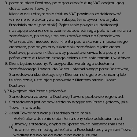
8.
przedmiotem Dostawy paragon albo fakturę VAT obejmującą
dostarczane Towary.
Klient w celu otrzymania faktury VAT powinien zadeklarować
w momencie dokonywania zakupu, że nabywa Towar jako
Przedsiębiorca (podatnik). Zgłoszenie powyższej deklaracji
następuje poprzez oznaczenie odpowiedniego pola w formularzu
zamówienia, przed wysłaniem zamówienia do Sprzedawcy.
W przypadku nieobecności Klienta pod wskazanym przez niego
adresem, podanym przy składaniu zamówienia jako adres
Dostawy, pracownik Dostawcy pozostawi awizo lub podejmie
próbę kontaktu telefonicznego celem ustalenia terminu, w którym
9.
Klient będzie obecny. W przypadku zwrotnego odesłania
zamówionego Towaru do Sklepu Internetowego przez Dostawcę,
Sprzedawca skontaktuje się z Klientem drogą elektroniczną lub
telefonicznie, ustalając ponownie z Klientem termin i koszt
Dostawy.
§ 7 Rękojmia dla Przedsiębiorców
Sprzedawca zapewnia Dostawę Towaru pozbawionego wad.
1.
Sprzedawca jest odpowiedzialny względem Przedsiębiorcy, jeżeli
Towar ma wadę.
2.
Jeżeli Towar ma wadę, Przedsiębiorca może:
złożyć oświadczenie o obniżeniu ceny albo odstąpieniu od
Umowy sprzedaży, chyba że Sprzedawca niezwłocznie i bez
a)
nadmiernych niedogodności dla Przedsiębiorcy wymieni Towar
wadliwy na wolny od wad albo wadę usunie.