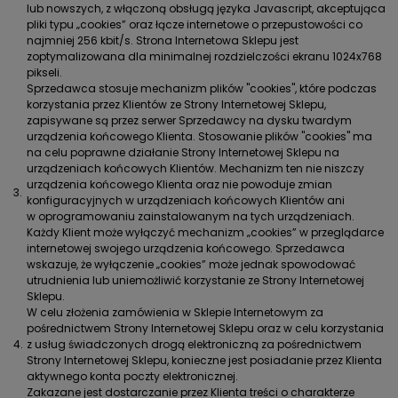
lub nowszych, z włączoną obsługą języka Javascript, akceptująca
pliki typu „cookies” oraz łącze internetowe o przepustowości co
najmniej 256 kbit/s. Strona Internetowa Sklepu jest
zoptymalizowana dla minimalnej rozdzielczości ekranu 1024x768
pikseli.
Sprzedawca stosuje mechanizm plików "cookies", które podczas
korzystania przez Klientów ze Strony Internetowej Sklepu,
zapisywane są przez serwer Sprzedawcy na dysku twardym
urządzenia końcowego Klienta. Stosowanie plików "cookies" ma
na celu poprawne działanie Strony Internetowej Sklepu na
urządzeniach końcowych Klientów. Mechanizm ten nie niszczy
urządzenia końcowego Klienta oraz nie powoduje zmian
3.
konfiguracyjnych w urządzeniach końcowych Klientów ani
w oprogramowaniu zainstalowanym na tych urządzeniach.
Każdy Klient może wyłączyć mechanizm „cookies” w przeglądarce
internetowej swojego urządzenia końcowego. Sprzedawca
wskazuje, że wyłączenie „cookies” może jednak spowodować
utrudnienia lub uniemożliwić korzystanie ze Strony Internetowej
Sklepu.
W celu złożenia zamówienia w Sklepie Internetowym za
pośrednictwem Strony Internetowej Sklepu oraz w celu korzystania
4.
z usług świadczonych drogą elektroniczną za pośrednictwem
Strony Internetowej Sklepu, konieczne jest posiadanie przez Klienta
aktywnego konta poczty elektronicznej.
Zakazane jest dostarczanie przez Klienta treści o charakterze