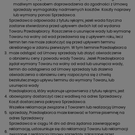
możliwym sposobem doprowadzenia do zgodności z Umową
sprzedaży wymagałoby nadmiernych kosztów. Koszty naprawy
lub wymiany ponosi Sprzedawca.
Sprzedawca odpowiada z tytułu rękojmi, jeżeli wada fizyczna
zostanie stwierdzona przed upływem dwóch lat od wydania
Towaru Przedsiębiorcy. Roszczenie o usunięcie wady lub wymianę
Towaru na wolny od wad przedawnia się z upływem roku, lecz
termin ten nie może zakończyć się przed upływem terminu
określonego w zdaniu pierwszym. W tym terminie Przedsiębiorca
3.
może odstąpić od Umowy sprzedaży lub złożyć oświadczenie
o obniżeniu ceny z powodu wady Towaru. Jeżeli Przedsiębiorca
żądał wymiany Towaru na wolny od wad lub usunięcia wady,
termin do odstąpienia od Umowy sprzedaży lub złożenia
oświadczenia o obniżeniu ceny rozpoczyna się z chwilą
bezskutecznego upływu terminu do wymiany Towaru, lub
usunięcia wady
Przedsiębiorca, który wykonuje uprawnienia z tytułu rękojmi, jest
4.
obowiązany dostarczyć rzecz wadliwą na adres Sprzedawcy.
Koszt dostarczenia pokrywa Sprzedawca.
Wszelkie reklamacje związane z Towarem lub realizacją Umowy
5.
sprzedaży, Przedsiębiorca może kierować w formie pisemnej na
adres Sprzedawcy
Sprzedawca w ciągu 14 dni od dnia żądania zawierającego
reklamację, ustosunkuje się do reklamacji Towaru lub reklamacji
6.
związanej z realizacją Umowy sprzedaży zgłoszonej przez