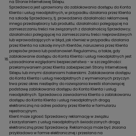
na Stronie Internetowej Sklepu.
Sprzedawca jest uprawniony do zablokowania dostępu do Konta
Klienta i usług nieodpłatnych, w przypadku działania przez Klienta
na szkodę Sprzedawcy, tj. prowadzenia działalności reklamowej
innego przedsiębiorcy lub produktu; działalności polegającej na
zamieszczaniu treści nie związanych z działalnością Sprzedawcy;
działalności polegającej na zamieszczaniu treści nieprawdziwych
lub wprowadzających w błąd, jak również w przypadku działania
przez Klienta na szkodę innych Klientów, naruszenia przez Klienta
przepisów prawa lub postanowień Regulaminu, a także, gdy
zablokowanie dostępu do Konta Klienta i usług nieodpłatnych jest
16.
uzasadnione względami bezpieczeństwa - w szczególności:
przełamywaniem przez Klienta zabezpieczeń Strony Internetowej
Sklepu lub innymi działaniami hakerskimi. Zablokowanie dostępu
do Konta Klienta i usług nieodpłatnych z wymienionych przyczyn
trwa przez okres niezbędny do rozwiązania kwestii stanowiącej
podstawę zablokowania dostępu do Konta Klienta i usług
nieodpłatnych. Sprzedawca zawiadamia Klienta o zablokowaniu
dostępu do Konta Klienta i usług nieodpłatnych drogą
elektroniczną na adres podany przez Klienta w formularzu
rejestracyjnym.
Klient może zgłosić Sprzedawcy reklamację w związku
z korzystaniem z usług nieodpłatnych świadczonych drogą
elektroniczną przez Sprzedawcę. Reklamacja może być złożona
przykładowo w formie elektronicznej i przesłana na