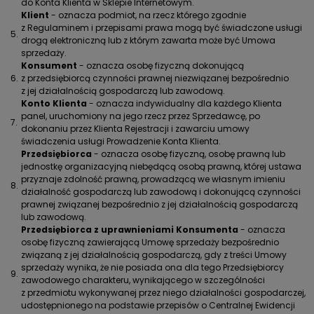
do Konta Klienta w Sklepie Internetowym.
Klient
- oznacza podmiot, na rzecz którego zgodnie
z Regulaminem i przepisami prawa mogą być świadczone usługi
5.
drogą elektroniczną lub z którym zawarta może być Umowa
sprzedaży.
Konsument
- oznacza osobę fizyczną dokonującą
6.
z przedsiębiorcą czynności prawnej niezwiązanej bezpośrednio
z jej działalnością gospodarczą lub zawodową.
Konto Klienta
- oznacza indywidualny dla każdego Klienta
panel, uruchomiony na jego rzecz przez Sprzedawcę, po
7.
dokonaniu przez Klienta Rejestracji i zawarciu umowy
świadczenia usługi Prowadzenie Konta Klienta.
Przedsiębiorca
- oznacza osobę fizyczną, osobę prawną lub
jednostkę organizacyjną niebędącą osobą prawną, której ustawa
przyznaje zdolność prawną, prowadzącą we własnym imieniu
8.
działalność gospodarczą lub zawodową i dokonującą czynności
prawnej związanej bezpośrednio z jej działalnością gospodarczą
lub zawodową.
Przedsiębiorca z uprawnieniami Konsumenta
- oznacza
osobę fizyczną zawierającą Umowę sprzedaży bezpośrednio
związaną z jej działalnością gospodarczą, gdy z treści Umowy
sprzedaży wynika, że nie posiada ona dla tego Przedsiębiorcy
9.
zawodowego charakteru, wynikającego w szczególności
z przedmiotu wykonywanej przez niego działalności gospodarczej,
udostępnionego na podstawie przepisów o Centralnej Ewidencji