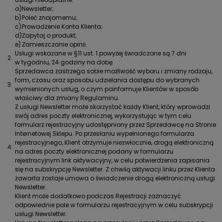
a)
Newsletter;
b)
Poleć znajomemu;
c)
Prowadzenie Konta Klienta;
d)
Zapytaj o produkt;
e)
Zamieszczanie opinii.
Usługi wskazane w §11 ust. 1 powyżej świadczone są 7 dni
2.
w tygodniu, 24 godziny na dobę.
Sprzedawca zastrzega sobie możliwość wyboru i zmiany rodzaju,
form, czasu oraz sposobu udzielania dostępu do wybranych
3.
wymienionych usług, o czym poinformuje Klientów w sposób
właściwy dla zmiany Regulaminu.
Z usługi Newsletter może skorzystać każdy Klient, który wprowadzi
swój adres poczty elektronicznej, wykorzystując w tym celu
formularz rejestracyjny udostępniony przez Sprzedawcę na Stronie
Internetowej Sklepu. Po przesłaniu wypełnionego formularza
rejestracyjnego, Klient otrzymuje niezwłocznie, drogą elektroniczną
4.
na adres poczty elektronicznej podany w formularzu
rejestracyjnym link aktywacyjny, w celu potwierdzenia zapisania
się na subskrypcję Newsletter. Z chwilą aktywacji linku przez Klienta
zawarta zostaje umowa o świadczenie drogą elektroniczną usługi
Newsletter.
Klient może dodatkowo podczas Rejestracji zaznaczyć
odpowiednie pole w formularzu rejestracyjnym w celu subskrypcji
usługi Newsletter.