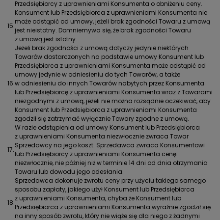
Przedsiębiorcy z uprawnieniami Konsumenta o obniżeniu ceny.
Konsument lub Przedsiębiorca z uprawnieniami Konsumenta nie
może odstąpić od umowy, jeżeli brak zgodności Towaru z umową
15.
jest nieistotny. Domniemywa się, że brak zgodności Towaru
z umową jest istotny.
Jeżeli brak zgodności z umową dotyczy jedynie niektórych
Towarów dostarczonych na podstawie umowy Konsument lub
Przedsiębiorca z uprawnieniami Konsumenta może odstąpić od
umowy jedynie w odniesieniu do tych Towarów, a także
16.
w odniesieniu do innych Towarów nabytych przez Konsumenta
lub Przedsiębiorcę z uprawnieniami Konsumenta wraz z Towarami
niezgodnymi z umową, jeżeli nie można rozsądnie oczekiwać, aby
Konsument lub Przedsiębiorca z uprawnieniami Konsumenta
zgodził się zatrzymać wyłącznie Towary zgodne z umową.
W razie odstąpienia od umowy Konsument lub Przedsiębiorca
z uprawnieniami Konsumenta niezwłocznie zwraca Towar
Sprzedawcy na jego koszt. Sprzedawca zwraca Konsumentowi
17.
lub Przedsiębiorcy z uprawnieniami Konsumenta cenę
niezwłocznie, nie później niż w terminie 14 dni od dnia otrzymania
Towaru lub dowodu jego odesłania.
Sprzedawca dokonuje zwrotu ceny przy użyciu takiego samego
sposobu zapłaty, jakiego użył Konsument lub Przedsiębiorca
z uprawnieniami Konsumenta, chyba że Konsument lub
18.
Przedsiębiorca z uprawnieniami Konsumenta wyraźnie zgodził się
na inny sposób zwrotu, który nie wiąże się dla niego z żadnymi