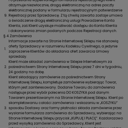
otrzymuje niezwłocznie, drogą elektroniczną na adres poczty
elektronicznej podany w formularzu rejestracyjnym potwierdzenie
9.
Rejestracji przez Sprzedawcę. Z tą chwilą zawarta zostaje umowa
o świadczenie drogą elektroniczną usługi Prowadzenie Konta
Klienta, zaś Klient uzyskuje możliwość dostępu do Konta Klienta
i dokonywania zmian podanych podczas Rejestracji danych.
§ 4 Zamówienia
Informacje zawarte na Stronie Internetowej Sklepu nie stanowią
oferty Sprzedawcy w rozumieniu Kodeksu Cywilnego, a jedynie
1.
zaproszenie Klientów do składania ofert zawarcia Umowy
sprzedaży.
Klient może składać zamówienia w Sklepie Internetowym za
2.
pośrednictwem Strony Internetowej Sklepu przez 7 dni w tygodniu,
24 godziny na dobę.
Klient składający zamówienie za pośrednictwem Strony
Internetowej Sklepu, kompletuje zamówienie wybierając Towar,
którym jest zainteresowany. Dodanie Towaru do zamówienia
następuje przez wybór polecenia DO KOSZYKA pod danym
Towarem prezentowanym na Stronie Internetowej Sklepu. Klient po
skompletowaniu całości zamówienia i wskazaniu w „KOSZYKU”
3.
sposobu Dostawy oraz formy płatności składa zamówienie przez
wysłanie formularza zamówienia do Sprzedawcy, wybierając na
Stronie Internetowej Sklepu przycisk „KUPUJĘ I PŁACĘ”. Każdorazowo
przed wysyłką zamówienia do Sprzedawcy, Klient jest