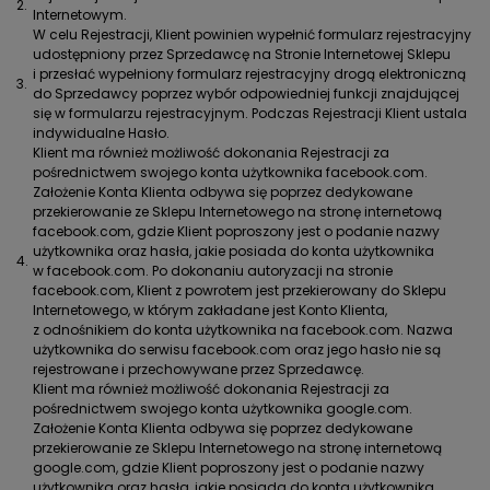
2.
Internetowym.
W celu Rejestracji, Klient powinien wypełnić formularz rejestracyjny
udostępniony przez Sprzedawcę na Stronie Internetowej Sklepu
i przesłać wypełniony formularz rejestracyjny drogą elektroniczną
3.
do Sprzedawcy poprzez wybór odpowiedniej funkcji znajdującej
się w formularzu rejestracyjnym. Podczas Rejestracji Klient ustala
indywidualne Hasło.
Klient ma również możliwość dokonania Rejestracji za
pośrednictwem swojego konta użytkownika facebook.com.
Założenie Konta Klienta odbywa się poprzez dedykowane
przekierowanie ze Sklepu Internetowego na stronę internetową
facebook.com, gdzie Klient poproszony jest o podanie nazwy
użytkownika oraz hasła, jakie posiada do konta użytkownika
4.
w facebook.com. Po dokonaniu autoryzacji na stronie
facebook.com, Klient z powrotem jest przekierowany do Sklepu
Internetowego, w którym zakładane jest Konto Klienta,
z odnośnikiem do konta użytkownika na facebook.com. Nazwa
użytkownika do serwisu facebook.com oraz jego hasło nie są
rejestrowane i przechowywane przez Sprzedawcę.
Klient ma również możliwość dokonania Rejestracji za
pośrednictwem swojego konta użytkownika google.com.
Założenie Konta Klienta odbywa się poprzez dedykowane
przekierowanie ze Sklepu Internetowego na stronę internetową
google.com, gdzie Klient poproszony jest o podanie nazwy
użytkownika oraz hasła, jakie posiada do konta użytkownika