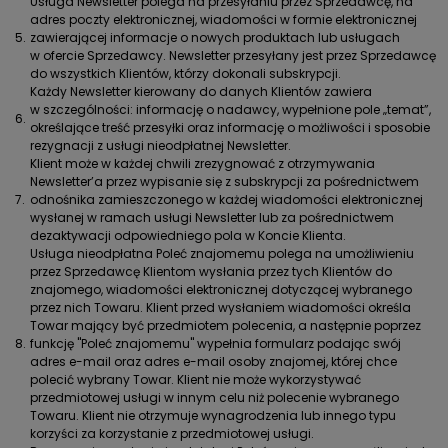
Usługa Newsletter polega na przesyłaniu przez Sprzedawcę, na
adres poczty elektronicznej, wiadomości w formie elektronicznej
5.
zawierającej informacje o nowych produktach lub usługach
w ofercie Sprzedawcy. Newsletter przesyłany jest przez Sprzedawcę
do wszystkich Klientów, którzy dokonali subskrypcji.
Każdy Newsletter kierowany do danych Klientów zawiera
w szczególności: informację o nadawcy, wypełnione pole „temat”,
6.
określające treść przesyłki oraz informację o możliwości i sposobie
rezygnacji z usługi nieodpłatnej Newsletter.
Klient może w każdej chwili zrezygnować z otrzymywania
Newsletter’a przez wypisanie się z subskrypcji za pośrednictwem
7.
odnośnika zamieszczonego w każdej wiadomości elektronicznej
wysłanej w ramach usługi Newsletter lub za pośrednictwem
dezaktywacji odpowiedniego pola w Koncie Klienta.
Usługa nieodpłatna Poleć znajomemu polega na umożliwieniu
przez Sprzedawcę Klientom wysłania przez tych Klientów do
znajomego, wiadomości elektronicznej dotyczącej wybranego
przez nich Towaru. Klient przed wysłaniem wiadomości określa
Towar mający być przedmiotem polecenia, a następnie poprzez
8.
funkcję "Poleć znajomemu" wypełnia formularz podając swój
adres e-mail oraz adres e-mail osoby znajomej, której chce
polecić wybrany Towar. Klient nie może wykorzystywać
przedmiotowej usługi w innym celu niż polecenie wybranego
Towaru. Klient nie otrzymuje wynagrodzenia lub innego typu
korzyści za korzystanie z przedmiotowej usługi.