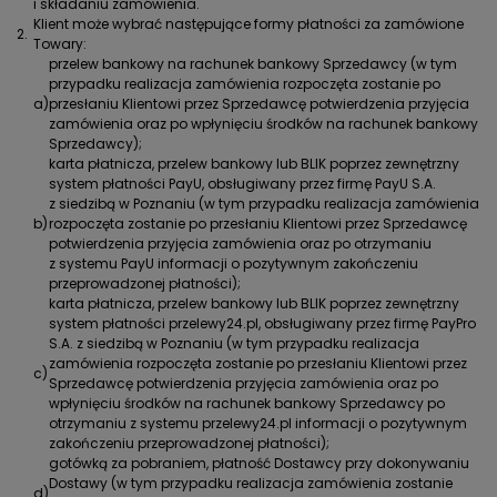
i składaniu zamówienia.
Klient może wybrać następujące formy płatności za zamówione
2.
Towary:
przelew bankowy na rachunek bankowy Sprzedawcy (w tym
przypadku realizacja zamówienia rozpoczęta zostanie po
a)
przesłaniu Klientowi przez Sprzedawcę potwierdzenia przyjęcia
zamówienia oraz po wpłynięciu środków na rachunek bankowy
Sprzedawcy);
karta płatnicza, przelew bankowy lub BLIK poprzez zewnętrzny
system płatności PayU, obsługiwany przez firmę PayU S.A.
z siedzibą w Poznaniu (w tym przypadku realizacja zamówienia
b)
rozpoczęta zostanie po przesłaniu Klientowi przez Sprzedawcę
potwierdzenia przyjęcia zamówienia oraz po otrzymaniu
z systemu PayU informacji o pozytywnym zakończeniu
przeprowadzonej płatności);
karta płatnicza, przelew bankowy lub BLIK poprzez zewnętrzny
system płatności przelewy24.pl, obsługiwany przez firmę PayPro
S.A. z siedzibą w Poznaniu (w tym przypadku realizacja
zamówienia rozpoczęta zostanie po przesłaniu Klientowi przez
c)
Sprzedawcę potwierdzenia przyjęcia zamówienia oraz po
wpłynięciu środków na rachunek bankowy Sprzedawcy po
otrzymaniu z systemu przelewy24.pl informacji o pozytywnym
zakończeniu przeprowadzonej płatności);
gotówką za pobraniem, płatność Dostawcy przy dokonywaniu
Dostawy (w tym przypadku realizacja zamówienia zostanie
d)