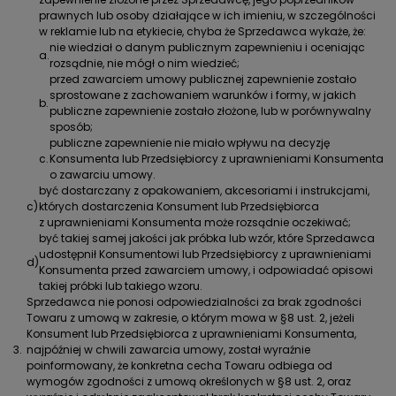
prawnych lub osoby działające w ich imieniu, w szczególności
w reklamie lub na etykiecie, chyba że Sprzedawca wykaże, że:
nie wiedział o danym publicznym zapewnieniu i oceniając
a.
rozsądnie, nie mógł o nim wiedzieć;
przed zawarciem umowy publicznej zapewnienie zostało
sprostowane z zachowaniem warunków i formy, w jakich
b.
publiczne zapewnienie zostało złożone, lub w porównywalny
sposób;
publiczne zapewnienie nie miało wpływu na decyzję
c.
Konsumenta lub Przedsiębiorcy z uprawnieniami Konsumenta
o zawarciu umowy.
być dostarczany z opakowaniem, akcesoriami i instrukcjami,
c)
których dostarczenia Konsument lub Przedsiębiorca
z uprawnieniami Konsumenta może rozsądnie oczekiwać;
być takiej samej jakości jak próbka lub wzór, które Sprzedawca
udostępnił Konsumentowi lub Przedsiębiorcy z uprawnieniami
d)
Konsumenta przed zawarciem umowy, i odpowiadać opisowi
takiej próbki lub takiego wzoru.
Sprzedawca nie ponosi odpowiedzialności za brak zgodności
Towaru z umową w zakresie, o którym mowa w §8 ust. 2, jeżeli
Konsument lub Przedsiębiorca z uprawnieniami Konsumenta,
3.
najpóźniej w chwili zawarcia umowy, został wyraźnie
poinformowany, że konkretna cecha Towaru odbiega od
wymogów zgodności z umową określonych w §8 ust. 2, oraz