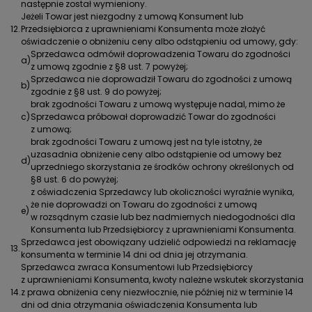
następnie został wymieniony.
Jeżeli Towar jest niezgodny z umową Konsument lub
12.
Przedsiębiorca z uprawnieniami Konsumenta może złożyć
oświadczenie o obniżeniu ceny albo odstąpieniu od umowy, gdy:
Sprzedawca odmówił doprowadzenia Towaru do zgodności
a)
z umową zgodnie z §8 ust. 7 powyżej;
Sprzedawca nie doprowadził Towaru do zgodności z umową
b)
zgodnie z §8 ust. 9 do powyżej;
brak zgodności Towaru z umową występuje nadal, mimo że
c)
Sprzedawca próbował doprowadzić Towar do zgodności
z umową;
brak zgodności Towaru z umową jest na tyle istotny, że
uzasadnia obniżenie ceny albo odstąpienie od umowy bez
d)
uprzedniego skorzystania ze środków ochrony określonych od
§8 ust. 6 do powyżej;
z oświadczenia Sprzedawcy lub okoliczności wyraźnie wynika,
że nie doprowadzi on Towaru do zgodności z umową
e)
w rozsądnym czasie lub bez nadmiernych niedogodności dla
Konsumenta lub Przedsiębiorcy z uprawnieniami Konsumenta.
Sprzedawca jest obowiązany udzielić odpowiedzi na reklamację
13.
konsumenta w terminie 14 dni od dnia jej otrzymania.
Sprzedawca zwraca Konsumentowi lub Przedsiębiorcy
z uprawnieniami Konsumenta, kwoty należne wskutek skorzystania
14.
z prawa obniżenia ceny niezwłocznie, nie później niż w terminie 14
dni od dnia otrzymania oświadczenia Konsumenta lub