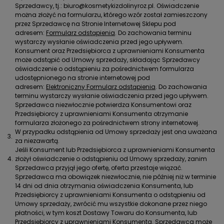
Sprzedawcy, tj.: biuro@kosmetykizdolinyroz.pl. Oświadczenie
można złożyć na formularzu, którego wzór został zamieszczony
przez Sprzedawcę na Stronie Internetowej Sklepu pod
adresem:
Formularz odstąpienia
. Do zachowania terminu
wystarczy wysłanie oświadczenia przed jego upływem.
Konsument oraz Przedsiębiorca z uprawnieniami Konsumenta
może odstąpić od Umowy sprzedaży, składając Sprzedawcy
oświadczenie o odstąpieniu za pośrednictwem formularza
udostępnionego na stronie internetowej pod
adresem:
Elektroniczny Formularz odstąpienia
. Do zachowania
terminu wystarczy wysłanie oświadczenia przed jego upływem.
Sprzedawca niezwłocznie potwierdza Konsumentowi oraz
Przedsiębiorcy z uprawnieniami Konsumenta otrzymanie
formularza złożonego za pośrednictwem strony internetowej.
W przypadku odstąpienia od Umowy sprzedaży jest ona uważana
3.
za niezawartą.
Jeśli Konsument lub Przedsiębiorca z uprawnieniami Konsumenta
4.
złożył oświadczenie o odstąpieniu od Umowy sprzedaży, zanim
Sprzedawca przyjął jego ofertę, oferta przestaje wiązać.
Sprzedawca ma obowiązek niezwłocznie, nie później niż w terminie
14 dni od dnia otrzymania oświadczenia Konsumenta, lub
Przedsiębiorcy z uprawnieniami Konsumenta o odstąpieniu od
Umowy sprzedaży, zwrócić mu wszystkie dokonane przez niego
płatności, w tym koszt Dostawy Towaru do Konsumenta, lub
Przedsiębiorcy z uprawnieniami Konsumenta. Sprzedawca może