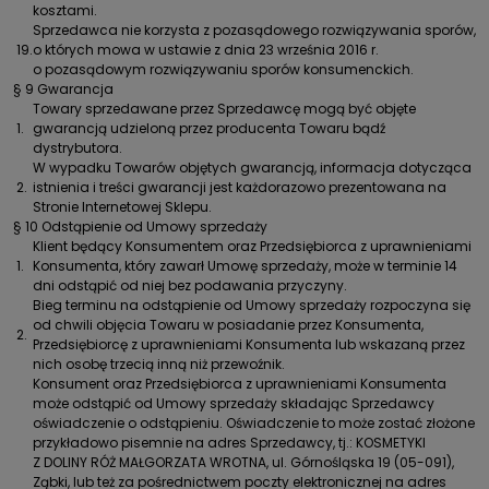
kosztami.
Sprzedawca nie korzysta z pozasądowego rozwiązywania sporów,
19.
o których mowa w ustawie z dnia 23 września 2016 r.
o pozasądowym rozwiązywaniu sporów konsumenckich.
§ 9 Gwarancja
Towary sprzedawane przez Sprzedawcę mogą być objęte
1.
gwarancją udzieloną przez producenta Towaru bądź
dystrybutora.
W wypadku Towarów objętych gwarancją, informacja dotycząca
2.
istnienia i treści gwarancji jest każdorazowo prezentowana na
Stronie Internetowej Sklepu.
§ 10 Odstąpienie od Umowy sprzedaży
Klient będący Konsumentem oraz Przedsiębiorca z uprawnieniami
1.
Konsumenta, który zawarł Umowę sprzedaży, może w terminie 14
dni odstąpić od niej bez podawania przyczyny.
Bieg terminu na odstąpienie od Umowy sprzedaży rozpoczyna się
od chwili objęcia Towaru w posiadanie przez Konsumenta,
2.
Przedsiębiorcę z uprawnieniami Konsumenta lub wskazaną przez
nich osobę trzecią inną niż przewoźnik.
Konsument oraz Przedsiębiorca z uprawnieniami Konsumenta
może odstąpić od Umowy sprzedaży składając Sprzedawcy
oświadczenie o odstąpieniu. Oświadczenie to może zostać złożone
przykładowo pisemnie na adres Sprzedawcy, tj.: KOSMETYKI
Z DOLINY RÓŻ MAŁGORZATA WROTNA, ul. Górnośląska 19 (05-091),
Ząbki, lub też za pośrednictwem poczty elektronicznej na adres