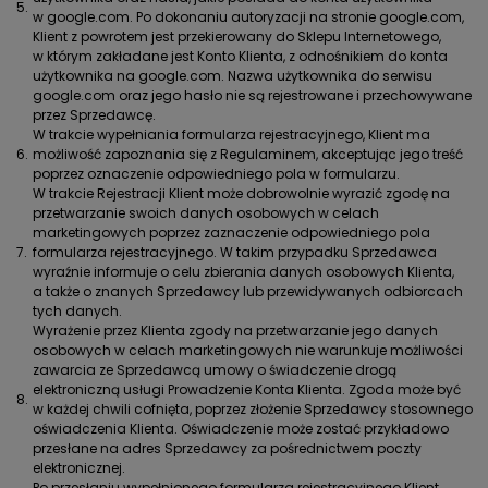
5.
w google.com. Po dokonaniu autoryzacji na stronie google.com,
Klient z powrotem jest przekierowany do Sklepu Internetowego,
w którym zakładane jest Konto Klienta, z odnośnikiem do konta
użytkownika na google.com. Nazwa użytkownika do serwisu
google.com oraz jego hasło nie są rejestrowane i przechowywane
przez Sprzedawcę.
W trakcie wypełniania formularza rejestracyjnego, Klient ma
6.
możliwość zapoznania się z Regulaminem, akceptując jego treść
poprzez oznaczenie odpowiedniego pola w formularzu.
W trakcie Rejestracji Klient może dobrowolnie wyrazić zgodę na
przetwarzanie swoich danych osobowych w celach
marketingowych poprzez zaznaczenie odpowiedniego pola
7.
formularza rejestracyjnego. W takim przypadku Sprzedawca
wyraźnie informuje o celu zbierania danych osobowych Klienta,
a także o znanych Sprzedawcy lub przewidywanych odbiorcach
tych danych.
Wyrażenie przez Klienta zgody na przetwarzanie jego danych
osobowych w celach marketingowych nie warunkuje możliwości
zawarcia ze Sprzedawcą umowy o świadczenie drogą
elektroniczną usługi Prowadzenie Konta Klienta. Zgoda może być
8.
w każdej chwili cofnięta, poprzez złożenie Sprzedawcy stosownego
oświadczenia Klienta. Oświadczenie może zostać przykładowo
przesłane na adres Sprzedawcy za pośrednictwem poczty
elektronicznej.
Po przesłaniu wypełnionego formularza rejestracyjnego Klient