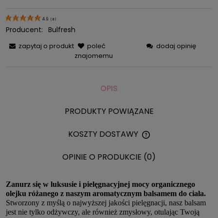
4.9
(
8
)
Producent:
Bulfresh
zapytaj o produkt
poleć
dodaj opinię
znajomemu
OPIS
PRODUKTY POWIĄZANE
KOSZTY DOSTAWY
CENA NIE ZAWIERA 
KOSZTÓW PŁATNOŚC
OPINIE O PRODUKCIE (0)
Zanurz się w luksusie i pielęgnacyjnej mocy organicznego
olejku różanego z naszym aromatycznym balsamem do ciała.
Stworzony z myślą o najwyższej jakości pielęgnacji, nasz balsam
jest nie tylko odżywczy, ale również zmysłowy, otulając Twoją