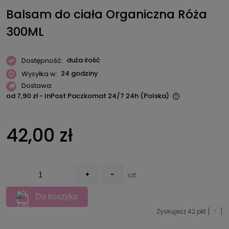
Balsam do ciała Organiczna Róża
300ML
duża ilość
Dostępność:
24 godziny
Wysyłka w:
Dostawa:
od 7,90 zł
- InPost Paczkomat 24/7 24h
(Polska)
Cena nie zawiera ewentualnych kosztów płatności
42,00 zł
+
-
szt.
Do koszyka
Zyskujesz
42
pkt [
?
]