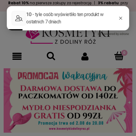
Rabat 10%
na pierwsze zakupy za rejestrację. |
3% rabatu
przy
zakupach za min. 100zł. |
Darmowa dostawa
już od 99zł.