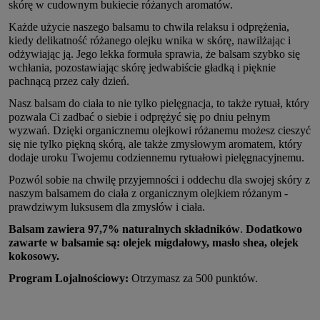
skórę w cudownym bukiecie różanych aromatów.
Każde użycie naszego balsamu to chwila relaksu i odprężenia,
kiedy delikatność różanego olejku wnika w skórę, nawilżając i
odżywiając ją. Jego lekka formuła sprawia, że balsam szybko się
wchłania, pozostawiając skórę jedwabiście gładką i pięknie
pachnącą przez cały dzień.
Nasz balsam do ciała to nie tylko pielęgnacja, to także rytuał, który
pozwala Ci zadbać o siebie i odprężyć się po dniu pełnym
wyzwań. Dzięki organicznemu olejkowi różanemu możesz cieszyć
się nie tylko piękną skórą, ale także zmysłowym aromatem, który
dodaje uroku Twojemu codziennemu rytuałowi pielęgnacyjnemu.
Pozwól sobie na chwilę przyjemności i oddechu dla swojej skóry z
naszym balsamem do ciała z organicznym olejkiem różanym -
prawdziwym luksusem dla zmysłów i ciała.
Balsam zawiera 97,7% naturalnych składników
.
Dodatkowo
zawarte w balsamie są: olejek migdałowy, masło shea, olejek
kokosowy.
Program Lojalnościowy:
Otrzymasz za 500 punktów.