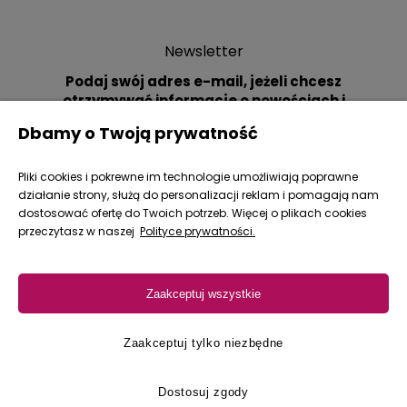
Newsletter
Podaj swój adres e-mail, jeżeli chcesz
otrzymywać informacje o nowościach i
promocjach.
Dbamy o Twoją prywatność
Pliki cookies i pokrewne im technologie umożliwiają poprawne
działanie strony, służą do personalizacji reklam i pomagają nam
dostosować ofertę do Twoich potrzeb. Więcej o plikach cookies
przeczytasz w naszej
Polityce prywatności.
Zakupy
Zaakceptuj wszystkie
Pomoc
Moje konto
Zaakceptuj tylko niezbędne
4.9
Informacje
15 065
opinii
Dostosuj zgody
z całego