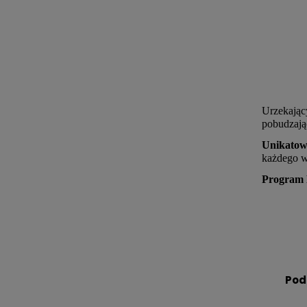
Urzekając
pobudzając
Unikatowe
każdego wi
Program 
Pod