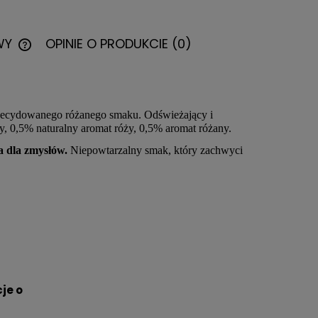
WY
OPINIE O PRODUKCIE (0)
CENA NIE ZAWIERA EWENTUALNYCH
KOSZTÓW PŁATNOŚCI
 zdecydowanego różanego smaku. Odświeżający i
ży, 0,5% naturalny aromat róży, 0,5% aromat różany.
a dla zmysłów.
Niepowtarzalny smak, który zachwyci
je o