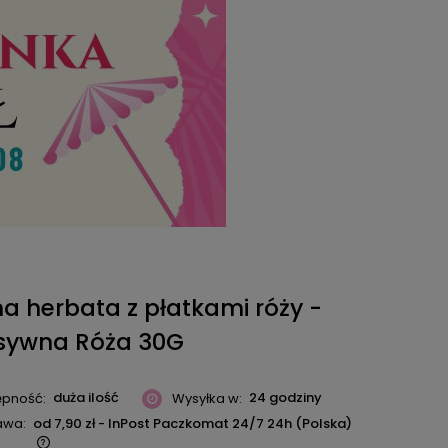
a herbata z płatkami róży -
nsywna Róża 30G
duża ilość
24 godziny
ępność:
Wysyłka w:
awa:
od 7,90 zł
- InPost Paczkomat 24/7 24h
(Polska)