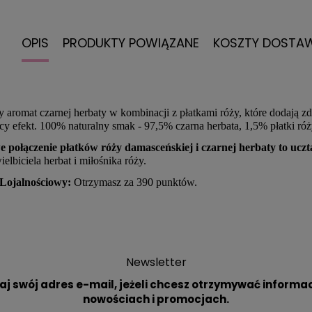
OPIS
PRODUKTY POWIĄZANE
KOSZTY DOSTA
y aromat czarnej herbaty w kombinacji z płatkami róży, które dodają
y efekt. 100% naturalny smak - 97,5% czarna herbata, 1,5% płatki ró
 połączenie płatków róży damasceńskiej i czarnej herbaty to uczt
elbiciela herbat i miłośnika róży.
Lojalnościowy:
Otrzymasz za 390 punktów.
Newsletter
aj swój adres e-mail, jeżeli chcesz otrzymywać informac
nowościach i promocjach.