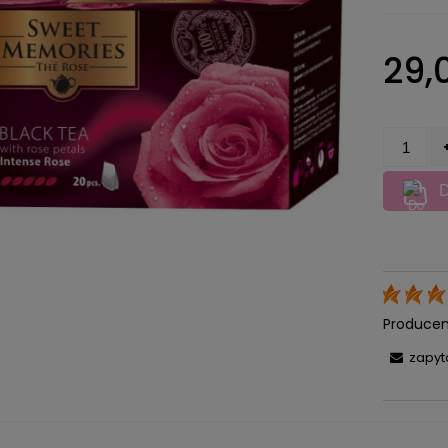
Cena nie zawiera ewentualnych
29,0
kosztów płatności
D
Producen
zapyt