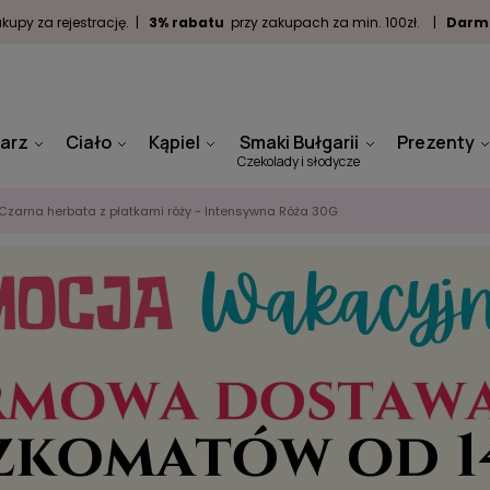
kupy za rejestrację. |
3% rabatu
przy zakupach za min. 100zł. |
Darm
arz
Ciało
Kąpiel
Smaki Bułgarii
Prezenty
Czekolady i słodycze
Czarna herbata z płatkami róży - Intensywna Róża 30G