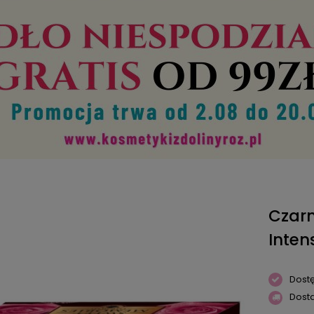
Czarn
Inte
Dost
Dost