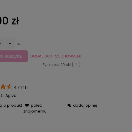
0 zł
+
-
szt.
DODAJ DO PRZECHOWALNI
o koszyka
Zyskujesz
29
pkt [
?
]
4.7
(
11
)
t:
Agiva
aj o produkt
poleć
dodaj opinię
znajomemu