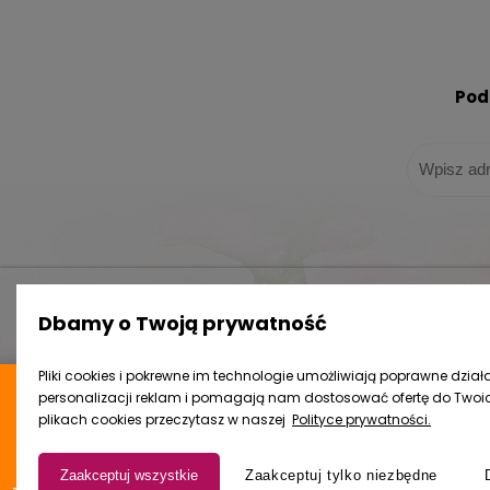
Pod
Zakupy
Pomoc
Dbamy o Twoją prywatność
Czas realizacji zamówienia
Jak kupow
Formy płatności
Częste py
Program lojalnościowy
Polityka p
Pliki cookies i pokrewne im technologie umożliwiają poprawne działa
Koszt dostawy
Regulami
personalizacji reklam i pomagają nam dostosować ofertę do Twoich
plikach cookies przeczytasz w naszej
Polityce prywatności.
Reklamacje i zwroty
Ustawienia
4.9
Zaakceptuj wszystkie
Zaakceptuj tylko niezbędne
15 055
opinii