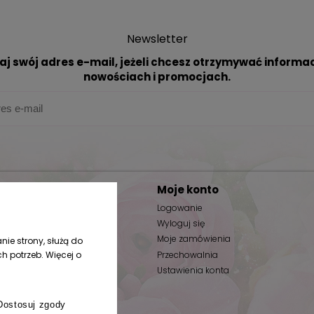
Newsletter
aj swój adres e-mail, jeżeli chcesz otrzymywać informac
nowościach i promocjach.
Moje konto
ać?
Logowanie
tania
Wyloguj się
rywatności
Moje zamówienia
nie strony, służą do
n zakupów
Przechowalnia
 potrzeb. Więcej o
 plików cookies
Ustawienia konta
Dostosuj zgody