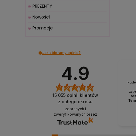
PREZENTY
Nowości
Promocje
Jak zbieramy opinie?
4.9
Pude
zab
15 055
opinii klientów
zas
Temp
z całego okresu
impo
zebranych i
kl
do
zweryfikowanych przez