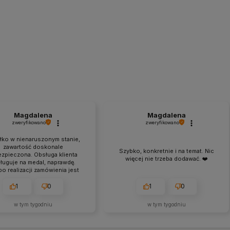
Magdalena
Magdalena
zweryfikowano
zweryfikowano
łko w nienaruszonym stanie,
zawartość doskonale
Szybko, konkretnie i na temat. Nic
ezpieczona. Obsługa klienta
więcej nie trzeba dodawać. ❤️
ługuje na medal, naprawdę.
o realizacji zamówienia jest
nujące. Bardzo miła obsługa
ienta, towar pierwsza klasa,
1
0
1
0
starczony w ekspresowym
czasie.
w tym tygodniu
w tym tygodniu