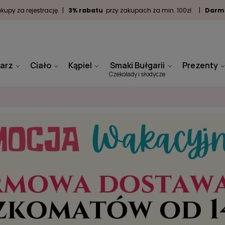
kupy za rejestrację. |
3% rabatu
przy zakupach za min. 100zł. |
Darm
arz
Ciało
Kąpiel
Smaki Bułgarii
Prezenty
Czekolady i słodycze