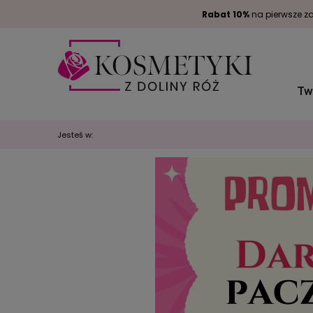
Rabat 10%
na pierwsze za
Tw
Jesteś w: