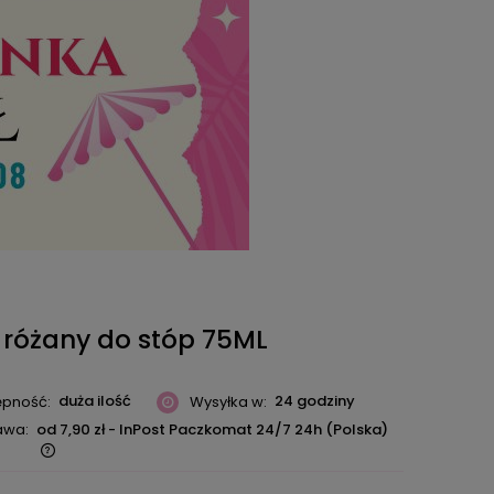
różany do stóp 75ML
duża ilość
24 godziny
ępność:
Wysyłka w:
awa:
od 7,90 zł
- InPost Paczkomat 24/7 24h
(Polska)