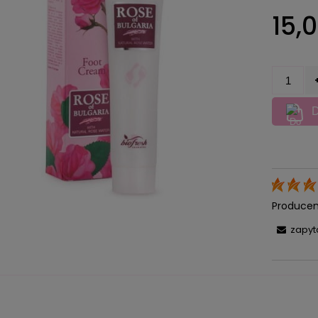
Cena nie zawiera ewentualnych
15,0
kosztów płatności
D
Producen
zapyt