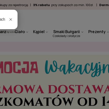
kupy za rejestrację. |
3% rabatu
przy zakupach za min. 100zł. |
Darm
arz
Ciało
Kąpiel
Smaki Bułgarii
Prezenty
Czekolady i słodycze