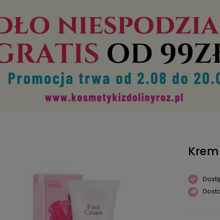
Krem 
Dost
Dost