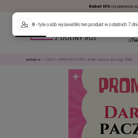
Rabat 10%
na pierwsze za
Tw
Jesteś w:
»
CIAŁO
»
KREM DO STÓP
»
Krem różany do stóp 75ML