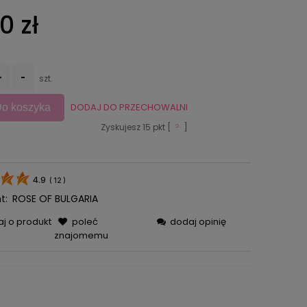
0 zł
+
-
szt.
DODAJ DO PRZECHOWALNI
o koszyka
Zyskujesz
15
pkt [
?
]
4.9
(
12
)
t:
ROSE OF BULGARIA
aj o produkt
poleć
dodaj opinię
znajomemu