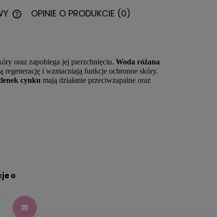
WY
OPINIE O PRODUKCIE (0)
CENA NIE ZAWIERA EWENTUALNYCH
KOSZTÓW PŁATNOŚCI
óry oraz zapobiega jej pierzchnięciu.
Woda różana
ą regenerację i wzmacniają funkcje ochronne skóry.
 tlenek cynku
mają działanie przeciwzapalne oraz
je o