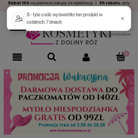
Rabat 10%
na pierwsze zakupy za rejestrację. |
3% rabatu
przy
zakupach za min. 100zł. |
Darmowa dostawa
już od 99zł.