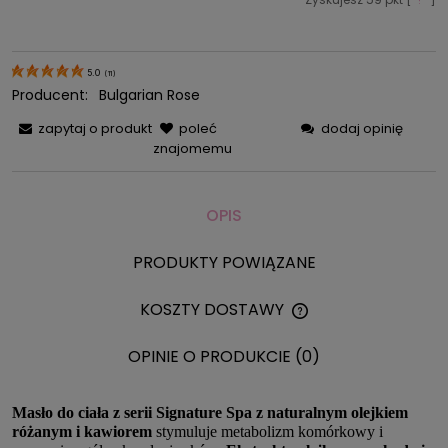
5.0
(
11
)
Producent:
Bulgarian Rose
zapytaj o produkt
poleć
dodaj opinię
znajomemu
OPIS
PRODUKTY POWIĄZANE
KOSZTY DOSTAWY
CENA NIE ZAWIERA 
KOSZTÓW PŁATNOŚC
OPINIE O PRODUKCIE (0)
Masło do ciała z serii Signature Spa z naturalnym olejkiem
różanym i kawiorem
stymuluje metabolizm komórkowy i