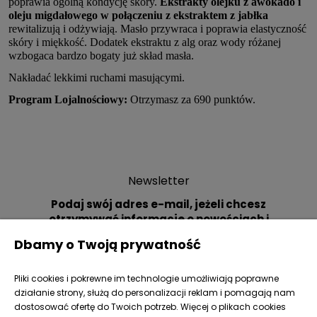
poprawia ogólną kondycję skóry.
Ekstrakty olejku z awokado i
oleju migdałowego w połączeniu z ekstraktem z jabłka
rewitalizują i odżywiają. Masło przywraca i poprawia elastyczność
skóry i miękkość. Dodatek ekstraktu z alg oraz wody różanej
wzbogaca bardzo bogaty już skład masła.
Nakładać lekkimi ruchami masującymi.
Program Lojalnościowy:
Otrzymasz za 690 punktów.
Newsletter
Podaj swój adres e-mail, jeżeli chcesz
otrzymywać informacje o nowościach i
promocjach.
Dbamy o Twoją prywatność
Pliki cookies i pokrewne im technologie umożliwiają poprawne
działanie strony, służą do personalizacji reklam i pomagają nam
dostosować ofertę do Twoich potrzeb. Więcej o plikach cookies