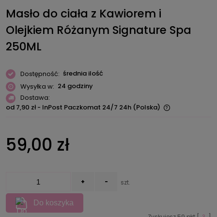
Masło do ciała z Kawiorem i
Olejkiem Różanym Signature Spa
250ML
średnia ilość
Dostępność:
24 godziny
Wysyłka w:
Dostawa:
od 7,90 zł
- InPost Paczkomat 24/7 24h
(Polska)
Cena nie zawiera ewentualnych kosztów płatności
59,00 zł
+
-
szt.
Do koszyka
Zyskujesz
59
pkt [
?
]