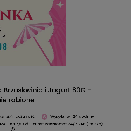
 Brzoskwinia i Jogurt 80G -
ie robione
duża ilość
24 godziny
ępność:
Wysyłka w:
awa:
od 7,90 zł
- InPost Paczkomat 24/7 24h
(Polska)