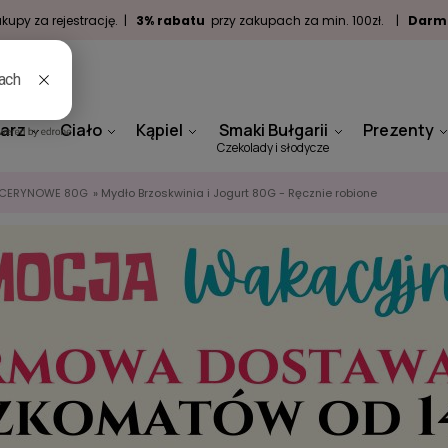
kupy za rejestrację. |
3% rabatu
przy zakupach za min. 100zł. |
Darm
arz
Ciało
Kąpiel
Smaki Bułgarii
Prezenty
Czekolady i słodycze
ICERYNOWE 80G
»
Mydło Brzoskwinia i Jogurt 80G - Ręcznie robione