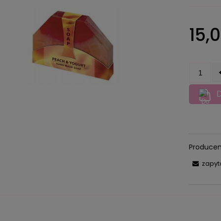
Cena nie zawiera ewentualnych
15,0
kosztów płatności
D
Producen
zapyt