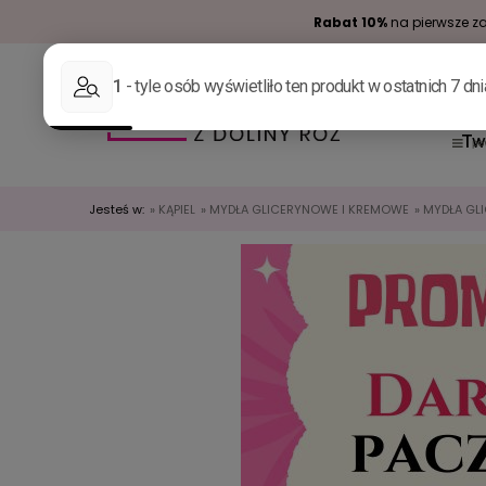
Rabat 10%
na pierwsze za
Tw
Jesteś w:
»
KĄPIEL
»
MYDŁA GLICERYNOWE I KREMOWE
»
MYDŁA GL