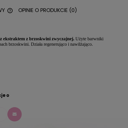
WY
OPINIE O PRODUKCIE (0)
CENA NIE ZAWIERA EWENTUALNYCH
KOSZTÓW PŁATNOŚCI
 z ekstraktem z brzoskwini zwyczajnej
.
Użyte barwniki
pach brzoskwini
. Działa regenerująco i nawilżająco.
je o