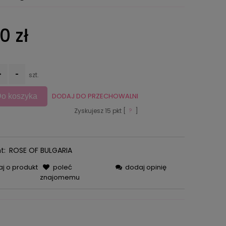
0 zł
+
-
szt.
DODAJ DO PRZECHOWALNI
o koszyka
Zyskujesz
15
pkt [
?
]
t:
ROSE OF BULGARIA
aj o produkt
poleć
dodaj opinię
znajomemu