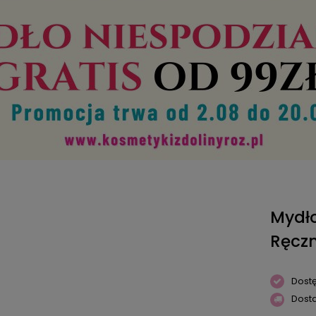
Mydło
Ręczn
Dost
Dost