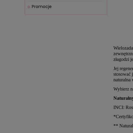
Promocje
Wielozadan
zewnętrzn
złagodzi j
Jej regene
stosować 
naturalna
Wybierz n
Naturaln
INCI: Ros
*Certyfik
** Natura