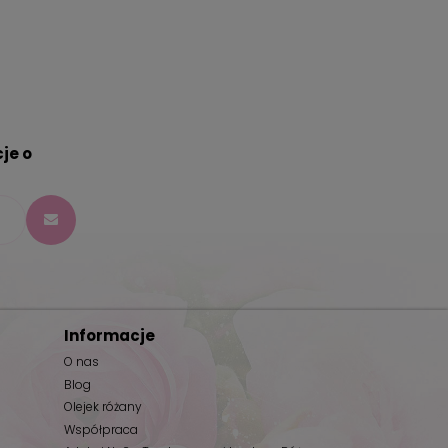
je o
Informacje
O nas
Blog
Olejek różany
Współpraca