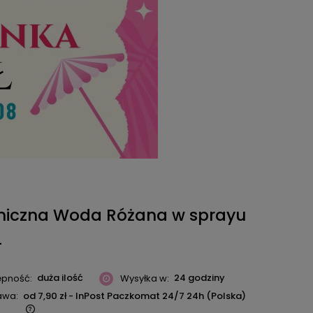
niczna Woda Różana w sprayu
L
duża ilość
24 godziny
ępność:
Wysyłka w:
awa:
od 7,90 zł
- InPost Paczkomat 24/7 24h
(Polska)