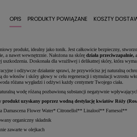
OPIS
PRODUKTY POWIĄZANE
KOSZTY DOSTA
iowy produkt, idealny jako tonik. Jest całkowicie bezpieczny, stworzo
ie, a nawet wewnętrznie. Nałożona na skórę
działa przeciwzapalnie, a
ej uszkodzenia. Doskonała dla wrażliwej i delikatnej skóry, która wym
racyjne i odżywcze działanie sprawi, że przywrócisz jej naturalną och
ją do włosów i skóry głowy w celu regeneracji i stymulacji wzrostu w
 woda różana wygładzi i odżywi każdy centymetr Twojego ciała.
aturalną wodę różaną pozbawioną substancji negatywnie wpływających
y produkt uzyskany poprzez wodną destylację kwiatów Róży (Ros
a Damascena Flower Water* Citronellol** Linalool** Farnesol**
owany organiczny składnik
lnie zawarte w olejkach