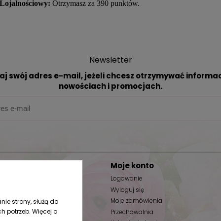
Lojalnościowy:
Otrzymasz za 390 punktów.
Newsletter
aj swój adres e-mail, jeżeli chcesz otrzymywać informac
nowościach i promocjach.
Moje konto
ać?
Logowanie
tania
Wyloguj się
rywatności
Moje zamówienia
nie strony, służą do
 potrzeb. Więcej o
n zakupów
Przechowalnia