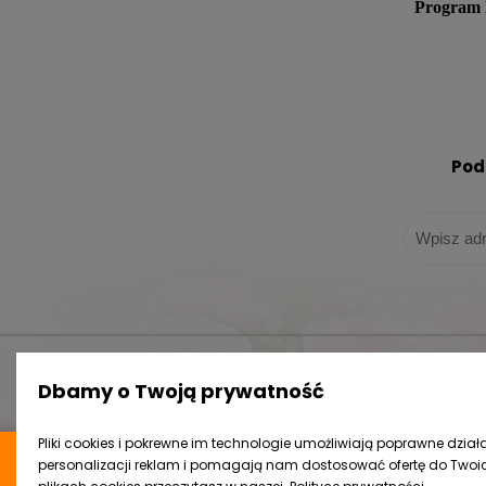
Program 
Pod
Zakupy
Pomoc
Dbamy o Twoją prywatność
Czas realizacji zamówienia
Jak kupow
Formy płatności
Częste py
Program lojalnościowy
Polityka p
Pliki cookies i pokrewne im technologie umożliwiają poprawne działa
personalizacji reklam i pomagają nam dostosować ofertę do Twoich
Koszt dostawy
Regulami