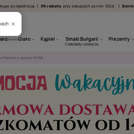
kupy za rejestrację. |
3% rabatu
przy zakupach za min. 100zł. |
Darm
arz
Ciało
Kąpiel
Smaki Bułgarii
Prezenty
Czekolady i słodycze
a Różana w sprayu 100ML