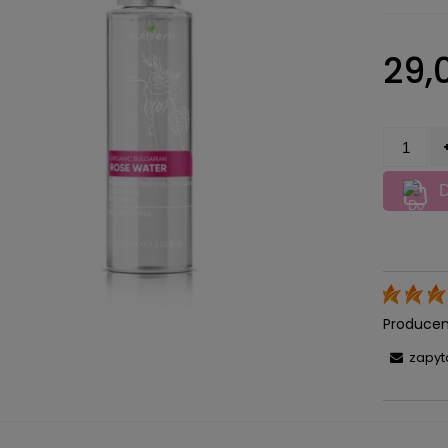
Cena nie zawiera ewentualnych
29,0
kosztów płatności
D
Producen
zapyt