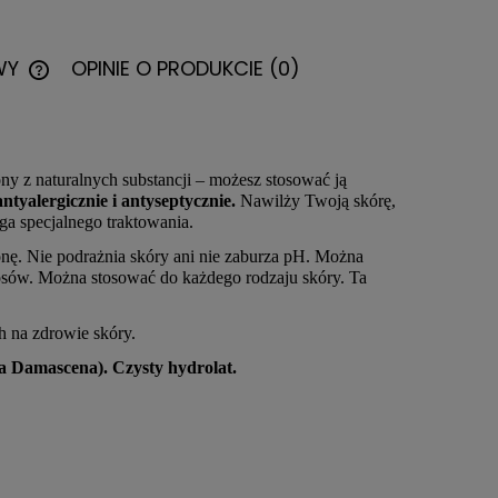
WY
OPINIE O PRODUKCIE (0)
CENA NIE ZAWIERA EWENTUALNYCH
KOSZTÓW PŁATNOŚCI
ny z naturalnych substancji – możesz stosować ją
ntyalergicznie i antyseptycznie.
Nawilży Twoją skórę,
aga specjalnego traktowania.
ronę. Nie podrażnia skóry ani nie zaburza pH. Można
łosów. Można stosować do każdego rodzaju skóry. Ta
 na zdrowie skóry.
a Damascena). Czysty hydrolat.