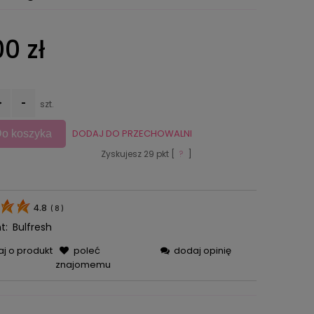
0 zł
+
-
szt.
DODAJ DO PRZECHOWALNI
o koszyka
Zyskujesz
29
pkt [
?
]
4.8
(
8
)
t:
Bulfresh
aj o produkt
poleć
dodaj opinię
znajomemu