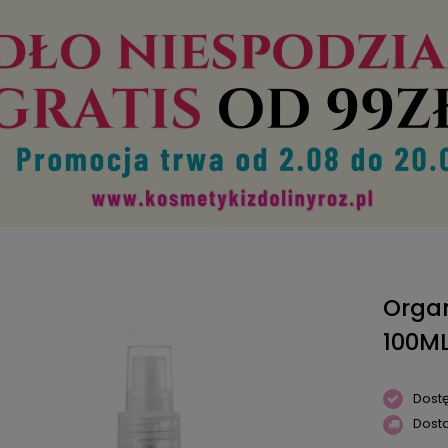
Orga
100M
Dost
Dost