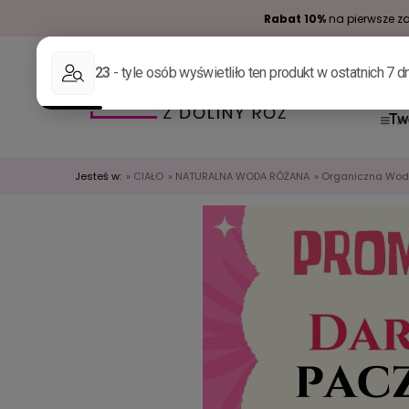
Rabat 10%
na pierwsze za
Tw
Jesteś w:
»
CIAŁO
»
NATURALNA WODA RÓŻANA
»
Organiczna Wod