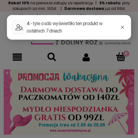
Rabat 10%
na pierwsze zakupy za rejestrację. |
3% rabatu
przy
zakupach za min. 100zł. |
Darmowa dostawa
już od 99zł.