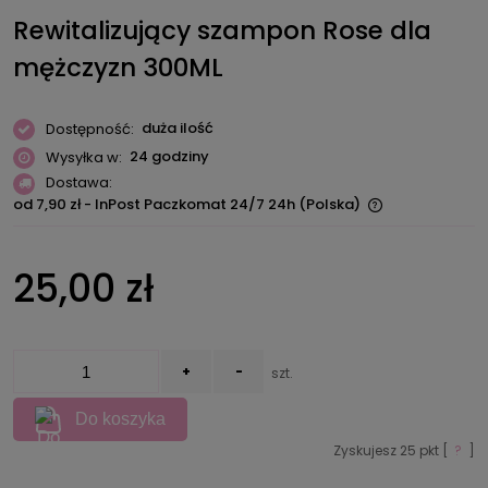
Rewitalizujący szampon Rose dla
mężczyzn 300ML
duża ilość
Dostępność:
24 godziny
Wysyłka w:
Dostawa:
od 7,90 zł
- InPost Paczkomat 24/7 24h
(Polska)
Cena nie zawiera ewentualnych kosztów płatności
25,00 zł
+
-
szt.
Do koszyka
Zyskujesz
25
pkt [
?
]