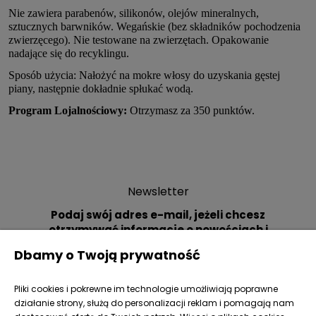
Nie zawiera parabenów, silikonów, olejów mineralnych,
sztucznych barwników. Wegańskie (bez składników pochodzenia
zwierzęcego). Nie testowane na zwierzętach. Opakowanie
nadające się do recyklingu.
Sposób użycia: Nałożyć na mokre włosy do uzyskania gęstej
piany, następnie dokładnie spłukać wodą.
Program Lojalnościowy:
Otrzymasz za 350 punktów.
Newsletter
Podaj swój adres e-mail, jeżeli chcesz
otrzymywać informacje o nowościach i
promocjach.
Dbamy o Twoją prywatność
Pliki cookies i pokrewne im technologie umożliwiają poprawne
działanie strony, służą do personalizacji reklam i pomagają nam