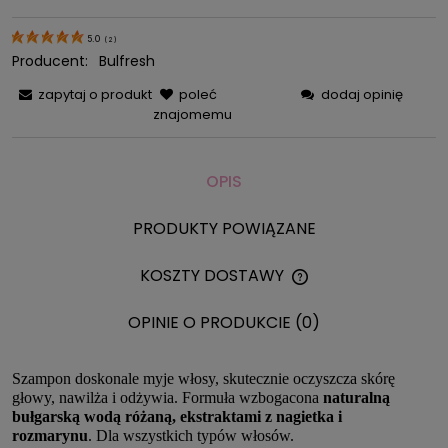
5.0
(
2
)
Producent:
Bulfresh
zapytaj o produkt
poleć
dodaj opinię
znajomemu
OPIS
PRODUKTY POWIĄZANE
KOSZTY DOSTAWY
CENA NIE ZAWIERA 
KOSZTÓW PŁATNOŚC
OPINIE O PRODUKCIE (0)
Szampon doskonale myje włosy, skutecznie oczyszcza skórę
głowy, nawilża i odżywia. Formuła wzbogacona
naturalną
bułgarską wodą różaną, ekstraktami z nagietka i
rozmarynu
. Dla wszystkich typów włosów.