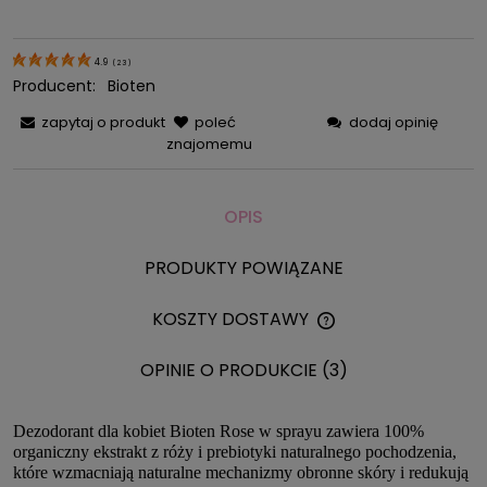
4.9
(
23
)
Producent:
Bioten
zapytaj o produkt
poleć
dodaj opinię
znajomemu
OPIS
PRODUKTY POWIĄZANE
KOSZTY DOSTAWY
CENA NIE ZAWIERA 
KOSZTÓW PŁATNOŚC
OPINIE O PRODUKCIE (3)
Dezodorant dla kobiet Bioten Rose w sprayu zawiera 100%
organiczny ekstrakt z róży i prebiotyki naturalnego pochodzenia,
które wzmacniają naturalne mechanizmy obronne skóry i redukują