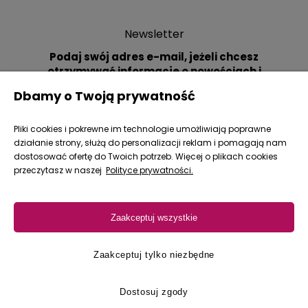
Newsletter
Podaj swój adres e-mail, jeżeli chcesz
otrzymywać informacje o nowościach i
promocjach.
Dbamy o Twoją prywatność
Pliki cookies i pokrewne im technologie umożliwiają poprawne
działanie strony, służą do personalizacji reklam i pomagają nam
dostosować ofertę do Twoich potrzeb. Więcej o plikach cookies
przeczytasz w naszej
Polityce prywatności.
Zakupy
Zaakceptuj wszystkie
Pomoc
Moje konto
Zaakceptuj tylko niezbędne
4.9
Informacje
15 055
opinii
Dostosuj zgody
z całego
okresu