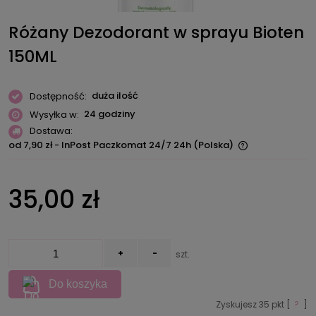
Różany Dezodorant w sprayu Bioten
150ML
duża ilość
Dostępność:
24 godziny
Wysyłka w:
Dostawa:
od 7,90 zł
- InPost Paczkomat 24/7 24h
(Polska)
Cena nie zawiera ewentualnych kosztów płatności
35,00 zł
+
-
szt.
Do koszyka
Zyskujesz
35
pkt [
?
]