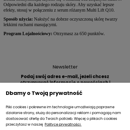
Odpowiedni dla każdego rodzaju skóry. Aby uzyskać lepsze
efekty, stosuj w połączeniu z serum różanym Multi Lift Q10.
Sposób użycia:
Nałożyć na dobrze oczyszczoną skórę twarzy
lekkimi ruchami masującymi.
Program Lojalnościowy:
Otrzymasz za 650 punktów.
Newsletter
Podaj swój adres e-mail, jeżeli chcesz
otrzymywać informacje o nowościach i
promocjach.
Dbamy o Twoją prywatność
Pliki cookies i pokrewne im technologie umożliwiają poprawne
działanie strony, służą do personalizacji reklam i pomagają nam
dostosować ofertę do Twoich potrzeb. Więcej o plikach cookies
przeczytasz w naszej
Polityce prywatności.