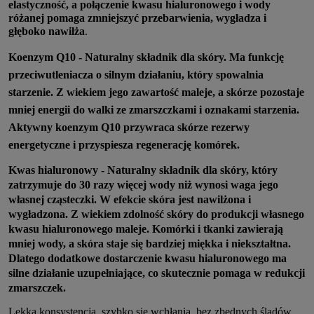
elastyczność, a połączenie kwasu hialuronowego i wody
różanej pomaga zmniejszyć przebarwienia, wygładza i
głęboko nawilża
.
Koenzym Q10 - Naturalny składnik dla skóry. Ma funkcję
przeciwutleniacza o silnym działaniu, który
spowalnia
starzenie. Z wiekiem jego zawartość maleje, a skórze pozostaje
mniej energii do walki ze zmarszczkami i oznakami starzenia.
Aktywny koenzym Q10 przywraca skórze rezerwy
energetyczne i przyspiesza regenerację komórek.
Kwas hialuronowy -
Naturalny składnik dla skóry, który
zatrzymuje do 30 razy więcej wody niż wynosi waga jego
własnej cząsteczki. W efekcie skóra jest nawilżona i
wygładzona. Z wiekiem zdolność skóry do produkcji własnego
kwasu hialuronowego maleje. Komórki i tkanki zawierają
mniej wody, a skóra staje się bardziej miękka i niekształtna.
Dlatego dodatkowe dostarczenie kwasu hialuronowego ma
silne działanie uzupełniające, co skutecznie pomaga w redukcji
zmarszczek.
Lekka konsystencja, szybko się wchłania, bez zbędnych śladów.