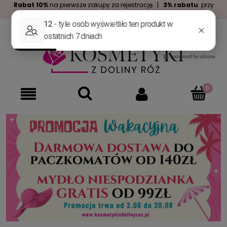
Rabat 10%
na pierwsze zakupy za rejestrację. |
3% rabatu
przy
zakupach za min. 100zł. |
Darmowa dostawa
już od 99zł.