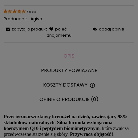
5.0
(
3
)
Producent:
Agiva
zapytaj o produkt
poleć
dodaj opinię
znajomemu
OPIS
PRODUKTY POWIĄZANE
KOSZTY DOSTAWY
CENA NIE ZAWIERA 
KOSZTÓW PŁATNOŚC
OPINIE O PRODUKCIE (0)
Przeciwzmarszczkowy krem-żel na dzień, zawierający 98%
składników naturalnych
.
Silna formuła wzbogacona
koenzymem Q10 i peptydem biomimetycznym
, która zwalcza
przedwczesne starzenie się skóry.
Przywraca objętość i