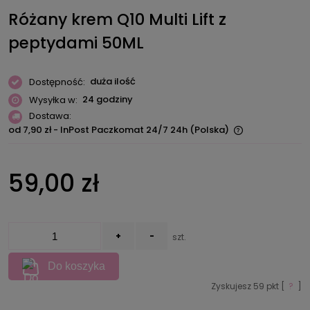
Różany krem Q10 Multi Lift z
peptydami 50ML
duża ilość
Dostępność:
24 godziny
Wysyłka w:
Dostawa:
od 7,90 zł
- InPost Paczkomat 24/7 24h
(Polska)
Cena nie zawiera ewentualnych kosztów płatności
59,00 zł
+
-
szt.
Do koszyka
Zyskujesz
59
pkt [
?
]