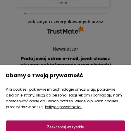
dzisiaj
zebranych i zweryfikowanych przez
Newsletter
Podaj swój adres e-mail, jeżeli chcesz
otrzymywać informacje o nowościach i
promocjach.
Dbamy o Twoją prywatność
Pliki cookies i pokrewne im technologie umożliwiają poprawne
działanie strony, służą do personalizacji reklam i pomagają nam
dostosować ofertę do Twoich potrzeb. Więcej o plikach cookies
przeczytasz w naszej
Polityce prywatności.
Zakupy
Zaakceptuj wszystkie
Pomoc