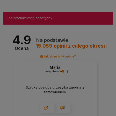
Ten produkt jest niedostępny.
4.9
Na podstawie
15 059
opinii
z całego okresu
Ocena
Jak zbieramy opinie?
Maria
zweryfikowano
Szybka obsługa,przesyłka zgodna z
zamówieniem.
1
0