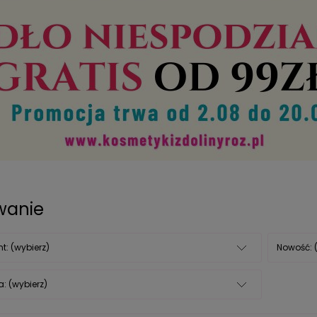
owanie
t: (wybierz)
Nowość: 
: (wybierz)