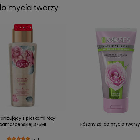
do mycia twarzy
promocja
tonizujący z płatkami róży
Różany żel do mycia twarzy
damasceńskiej 375ML
5.0