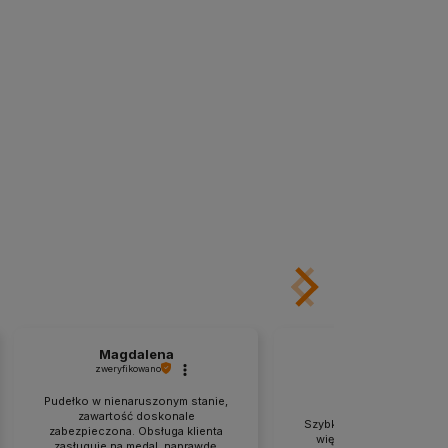
Magdalena
Magdalena
zweryfikowano
zweryfikowano
Pudełko w nienaruszonym stanie,
zawartość doskonale
Szybko, konkretnie i na te
zabezpieczona. Obsługa klienta
więcej nie trzeba dodaw
zasługuje na medal, naprawdę.