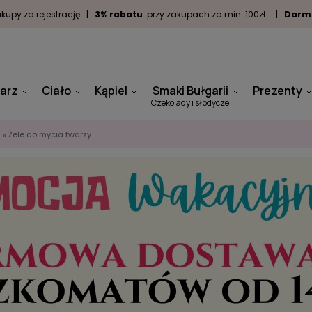
kupy za rejestrację. |
3% rabatu
przy zakupach za min. 100zł. |
Darm
arz
Ciało
Kąpiel
Smaki Bułgarii
Prezenty
Czekolady i słodycze
»
Żele do mycia twarzy