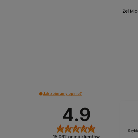
Żel Mic
Jak zbieramy opinie?
4.9
Szybk
15 062
opinii klientów