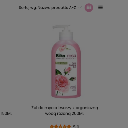
Sortuj wg:
Nazwa produktu A-Z
Żel do mycia twarzy z organiczną
 150ML
wodą różaną 200ML
5.0