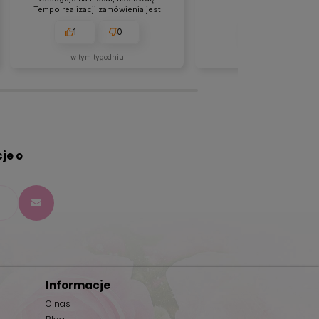
Tempo realizacji zamówienia jest
imponujące. Bardzo miła obsługa
klienta, towar pierwsza klasa,
1
0
1
0
dostarczony w ekspresowym
czasie.
w tym tygodniu
w tym tygodniu
je o
Informacje
O nas