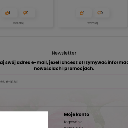
1
0
1
0
wczoraj
wczoraj
Newsletter
aj swój adres e-mail, jeżeli chcesz otrzymywać informac
nowościach i promocjach.
Moje konto
ać?
Logowanie