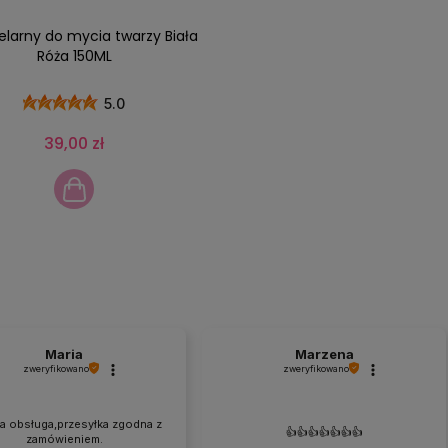
elarny do mycia twarzy Biała
Róża 150ML
5.0
39,00 zł
Maria
Marzena
zweryfikowano
zweryfikowano
a obsługa,przesyłka zgodna z
👍️👍️👍️👍️👍️👍️👍️
zamówieniem.