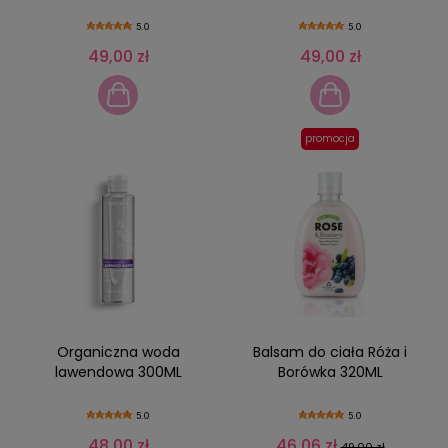
5.0
5.0
49,00 zł
49,00 zł
promocja
Organiczna woda
Balsam do ciała Róża i
lawendowa 300ML
Borówka 320ML
5.0
5.0
48,00 zł
46,06 zł
49,00 zł