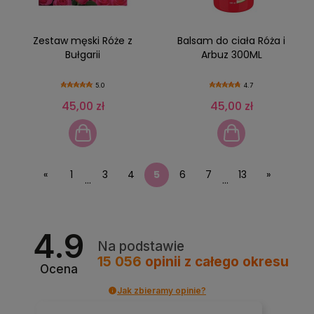
Zestaw męski Róże z
Balsam do ciała Róża i
Bułgarii
Arbuz 300ML
5.0
4.7
45,00 zł
45,00 zł
«
1
3
4
5
6
7
13
»
...
...
4.9
Na podstawie
15 056
opinii
z całego okresu
Ocena
Jak zbieramy opinie?