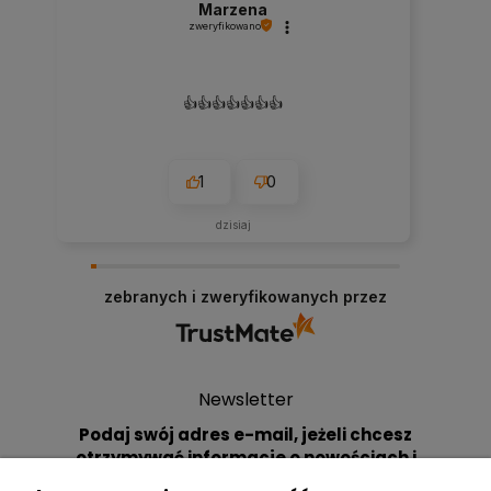
Marzena
zweryfikowano
👍️👍️👍️👍️👍️👍️👍️
1
0
dzisiaj
zebranych i zweryfikowanych przez
Newsletter
Podaj swój adres e-mail, jeżeli chcesz
otrzymywać informacje o nowościach i
promocjach.