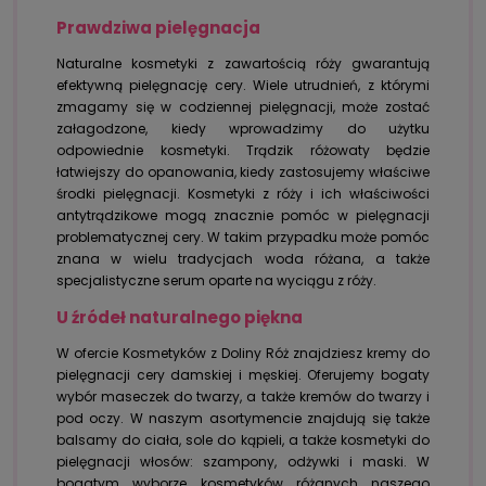
Prawdziwa pielęgnacja
Naturalne kosmetyki z zawartością róży gwarantują
efektywną pielęgnację cery. Wiele utrudnień, z którymi
zmagamy się w codziennej pielęgnacji, może zostać
załagodzone, kiedy wprowadzimy do użytku
odpowiednie kosmetyki. Trądzik różowaty będzie
łatwiejszy do opanowania, kiedy zastosujemy właściwe
środki pielęgnacji. Kosmetyki z róży i ich właściwości
antytrądzikowe mogą znacznie pomóc w pielęgnacji
problematycznej cery. W takim przypadku może pomóc
znana w wielu tradycjach woda różana, a także
specjalistyczne serum oparte na wyciągu z róży.
U źródeł naturalnego piękna
W ofercie Kosmetyków z Doliny Róż znajdziesz kremy do
pielęgnacji cery damskiej i męskiej. Oferujemy bogaty
wybór maseczek do twarzy, a także kremów do twarzy i
pod oczy. W naszym asortymencie znajdują się także
balsamy do ciała, sole do kąpieli, a także kosmetyki do
pielęgnacji włosów: szampony, odżywki i maski. W
bogatym wyborze kosmetyków różanych naszego