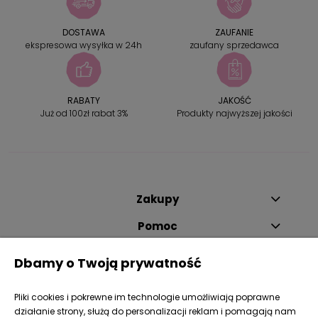
DOSTAWA
ZAUFANIE
ekspresowa wysyłka w 24h
zaufany sprzedawca
RABATY
JAKOŚĆ
Już od 100zł rabat 3%
Produkty najwyższej jakości
Zakupy
Pomoc
Moje konto
Dbamy o Twoją prywatność
Informacje
Pliki cookies i pokrewne im technologie umożliwiają poprawne
Dane firmy
działanie strony, służą do personalizacji reklam i pomagają nam