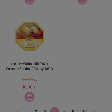
Lokum-Galaretki Róża i
Orzech Folklor Różany 140G
5.0
16,00 zł
«
1
2
3
4
5
6
154
»